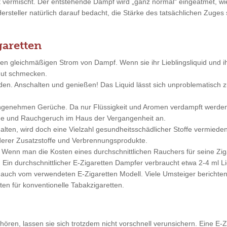
ft vermischt. Der entstehende Dampf wird „ganz normal“ eingeatmet, 
Hersteller natürlich darauf bedacht, die Stärke des tatsächlichen Zuge
garetten
nen gleichmäßigen Strom von Dampf. Wenn sie ihr Lieblingsliquid und 
 gut schmecken.
nden. Anschalten und genießen! Das Liquid lässt sich unproblematisc
angenehmen Gerüche. Da nur Flüssigkeit und Aromen verdampft werde
änge und Rauchgeruch im Haus der Vergangenheit an.
alten, wird doch eine Vielzahl gesundheitsschädlicher Stoffe vermieden
erer Zusatzstoffe und Verbrennungsprodukte.
er! Wenn man die Kosten eines durchschnittlichen Rauchers für seine
 Ein durchschnittlicher E-Zigaretten Dampfer verbraucht etwa 2-4 ml L
auch vom verwendeten E-Zigaretten Modell. Viele Umsteiger berichten 
en für konventionelle Tabakzigaretten.
ren, lassen sie sich trotzdem nicht vorschnell verunsichern. Eine E-Zi