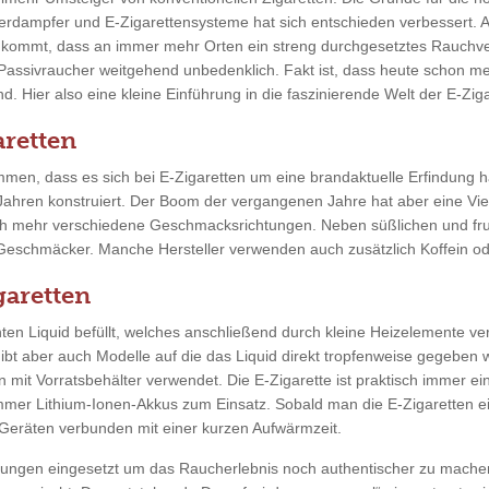
erdampfer und E-Zigarettensysteme hat sich entschieden verbessert. 
u kommt, dass an immer mehr Orten ein streng durchgesetztes Rauchve
 Passivraucher weitgehend unbedenklich. Fakt ist, dass heute schon m
. Hier also eine kleine Einführung in die faszinierende Welt der E-Ziga
retten
men, dass es sich bei E-Zigaretten um eine brandaktuelle Erfindung ha
 Jahren konstruiert. Der Boom der vergangenen Jahre hat aber eine Vie
ch mehr verschiedene Geschmacksrichtungen. Neben süßlichen und fr
 Geschmäcker. Manche Hersteller verwenden auch zusätzlich Koffein ode
garetten
en Liquid befüllt, welches anschließend durch kleine Heizelemente ver
gibt aber auch Modelle auf die das Liquid direkt tropfenweise gegeben
n mit Vorratsbehälter verwendet. Die E-Zigarette ist praktisch immer ei
mmer Lithium-Ionen-Akkus zum Einsatz. Sobald man die E-Zigaretten ein
eräten verbunden mit einer kurzen Aufwärmzeit.
tungen eingesetzt um das Raucherlebnis noch authentischer zu mache