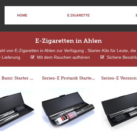
HOME
E ZIGARETTE
E-Zigaretten in Ahlen
l von E-Zigaretten in Ahlen zur Verfügung , Starter-Kits für Leute, d
 Lieferung
Mit dem Rauchen aufhören
Sichere Bezahlu
Series-E Basic Starter Kit (No Tank)
Series-E Protank Starter Kit