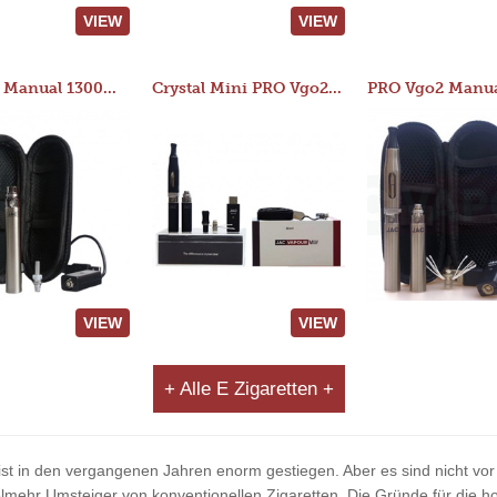
VIEW
VIEW
JAC 510 Manual 1300mAh Starter Kit
Crystal Mini PRO Vgo2 Manual 400mAh Kit
VIEW
VIEW
+ Alle E Zigaretten +
 ist in den vergangenen Jahren enorm gestiegen. Aber es sind nicht vor 
ehr Umsteiger von konventionellen Zigaretten. Die Gründe für die ho