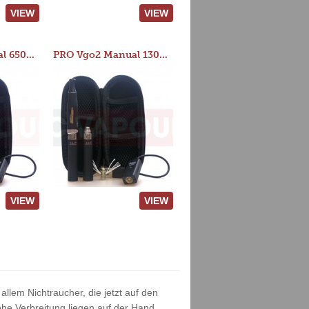
VIEW
VIEW
PRO Vgo2 Manual 650mAh Kit
PRO Vgo2 Manual 1300mAh Kit
VIEW
VIEW
allem Nichtraucher, die jetzt auf den
he Verbreitung liegen auf der Hand.