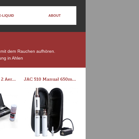
E-LIQUID
ABOUT
ie mit dem Rauchen aufhören.
ng in Ahlen
Series-E Version 2 Aero Tank Starter Kit
JAC 510 Manual 650mAh Starter Kit