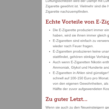
Lüftungsschlitzen wird der Dampf mit Lu
Zigarette gewöhnt ist. Vielmehr sind die 
Zigarette nachzuempfinden.
Echte Vorteile von E-Zi
Die E-Zigarette produziert immer ei
haben, wird sie ihnen immer gleich
E-Zigaretten sind einfach zu verwe
wieder nach Feuer fragen.
E-Zigaretten produzieren keine un
stattfindet, gehören stinkige Vorh
Auch wenn E-Zigaretten Nikotin enth
Ammoniak, Glykol und Hunderte and
E-Zigaretten in Ahlen sind günstig
schnell auf 100-150 Euro pro Monat.
von den eigenen Gewohnheiten, als 
Hälfte der zuvor aufgewendeten Kost
Zu guter Letzt…
Wenn sie auch zu den Neueinsteigern gehö