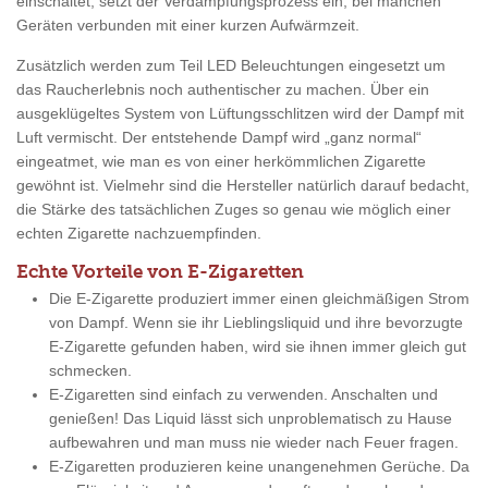
einschaltet, setzt der Verdampfungsprozess ein, bei manchen
Geräten verbunden mit einer kurzen Aufwärmzeit.
Zusätzlich werden zum Teil LED Beleuchtungen eingesetzt um
das Raucherlebnis noch authentischer zu machen. Über ein
ausgeklügeltes System von Lüftungsschlitzen wird der Dampf mit
Luft vermischt. Der entstehende Dampf wird „ganz normal“
eingeatmet, wie man es von einer herkömmlichen Zigarette
gewöhnt ist. Vielmehr sind die Hersteller natürlich darauf bedacht,
die Stärke des tatsächlichen Zuges so genau wie möglich einer
echten Zigarette nachzuempfinden.
Echte Vorteile von E-Zigaretten
Die E-Zigarette produziert immer einen gleichmäßigen Strom
von Dampf. Wenn sie ihr Lieblingsliquid und ihre bevorzugte
E-Zigarette gefunden haben, wird sie ihnen immer gleich gut
schmecken.
E-Zigaretten sind einfach zu verwenden. Anschalten und
genießen! Das Liquid lässt sich unproblematisch zu Hause
aufbewahren und man muss nie wieder nach Feuer fragen.
E-Zigaretten produzieren keine unangenehmen Gerüche. Da