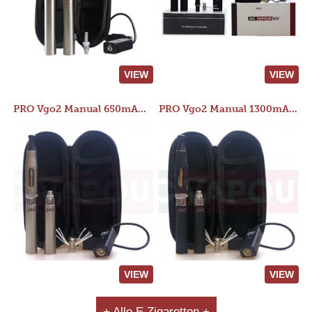
VIEW
VIEW
PRO Vgo2 Manual 650mAh Kit
PRO Vgo2 Manual 1300mAh Kit
VIEW
VIEW
+ Alle E Zigaretten +