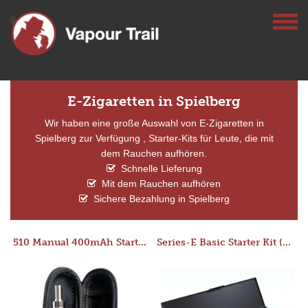
E-Zigaretten in Spielberg
Wir haben eine große Auswahl von E-Zigaretten in
Spielberg zur Verfügung , Starter-Kits für Leute, die mit
dem Rauchen aufhören.
Schnelle Lieferung
Mit dem Rauchen aufhören
Sichere Bezahlung in Spielberg
510 Manual 400mAh Starter Kit
Series-E Basic Starter Kit (No Tank)