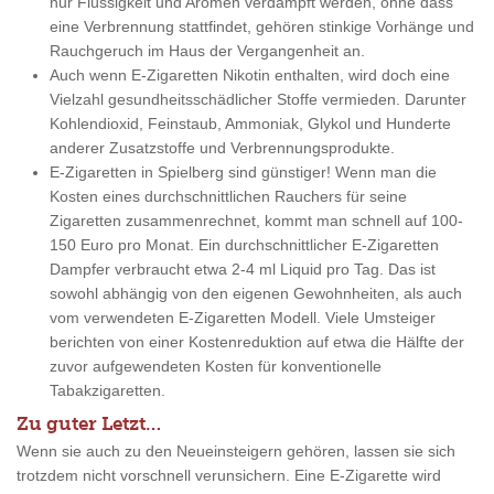
nur Flüssigkeit und Aromen verdampft werden, ohne dass
eine Verbrennung stattfindet, gehören stinkige Vorhänge und
Rauchgeruch im Haus der Vergangenheit an.
Auch wenn E-Zigaretten Nikotin enthalten, wird doch eine
Vielzahl gesundheitsschädlicher Stoffe vermieden. Darunter
Kohlendioxid, Feinstaub, Ammoniak, Glykol und Hunderte
anderer Zusatzstoffe und Verbrennungsprodukte.
E-Zigaretten in Spielberg sind günstiger! Wenn man die
Kosten eines durchschnittlichen Rauchers für seine
Zigaretten zusammenrechnet, kommt man schnell auf 100-
150 Euro pro Monat. Ein durchschnittlicher E-Zigaretten
Dampfer verbraucht etwa 2-4 ml Liquid pro Tag. Das ist
sowohl abhängig von den eigenen Gewohnheiten, als auch
vom verwendeten E-Zigaretten Modell. Viele Umsteiger
berichten von einer Kostenreduktion auf etwa die Hälfte der
zuvor aufgewendeten Kosten für konventionelle
Tabakzigaretten.
Zu guter Letzt…
Wenn sie auch zu den Neueinsteigern gehören, lassen sie sich
trotzdem nicht vorschnell verunsichern. Eine E-Zigarette wird