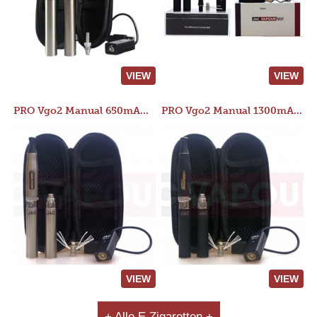
VIEW
VIEW
PRO Vgo2 Manual 650mAh Kit
PRO Vgo2 Manual 1300mAh Kit
VIEW
VIEW
+ Alle E Zigaretten +