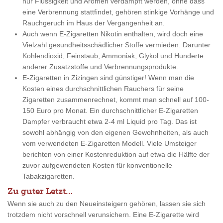
nur Flüssigkeit und Aromen verdampft werden, ohne dass
eine Verbrennung stattfindet, gehören stinkige Vorhänge und
Rauchgeruch im Haus der Vergangenheit an.
Auch wenn E-Zigaretten Nikotin enthalten, wird doch eine
Vielzahl gesundheitsschädlicher Stoffe vermieden. Darunter
Kohlendioxid, Feinstaub, Ammoniak, Glykol und Hunderte
anderer Zusatzstoffe und Verbrennungsprodukte.
E-Zigaretten in Zizingen sind günstiger! Wenn man die
Kosten eines durchschnittlichen Rauchers für seine
Zigaretten zusammenrechnet, kommt man schnell auf 100-
150 Euro pro Monat. Ein durchschnittlicher E-Zigaretten
Dampfer verbraucht etwa 2-4 ml Liquid pro Tag. Das ist
sowohl abhängig von den eigenen Gewohnheiten, als auch
vom verwendeten E-Zigaretten Modell. Viele Umsteiger
berichten von einer Kostenreduktion auf etwa die Hälfte der
zuvor aufgewendeten Kosten für konventionelle
Tabakzigaretten.
Zu guter Letzt…
Wenn sie auch zu den Neueinsteigern gehören, lassen sie sich
trotzdem nicht vorschnell verunsichern. Eine E-Zigarette wird