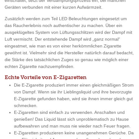
einschaltet, setzt der Verdampfungsprozess ein, bei manchen
Geräten verbunden mit einer kurzen Aufwärmzeit.
Zusätzlich werden zum Teil LED Beleuchtungen eingesetzt um
das Raucherlebnis noch authentischer zu machen. Über ein
ausgeklügeltes System von Lüftungsschlitzen wird der Dampf mit
Luft vermischt. Der entstehende Dampf wird „ganz normal“
eingeatmet, wie man es von einer herkömmlichen Zigarette
gewöhnt ist. Vielmehr sind die Hersteller natürlich darauf bedacht,
die Stärke des tatsächlichen Zuges so genau wie möglich einer
echten Zigarette nachzuempfinden.
Echte Vorteile von E-Zigaretten
Die E-Zigarette produziert immer einen gleichmäßigen Strom
von Dampf. Wenn sie ihr Lieblingsliquid und ihre bevorzugte
E-Zigarette gefunden haben, wird sie ihnen immer gleich gut
schmecken.
E-Zigaretten sind einfach zu verwenden. Anschalten und
genießen! Das Liquid lässt sich unproblematisch zu Hause
aufbewahren und man muss nie wieder nach Feuer fragen.
E-Zigaretten produzieren keine unangenehmen Gerüche. Da