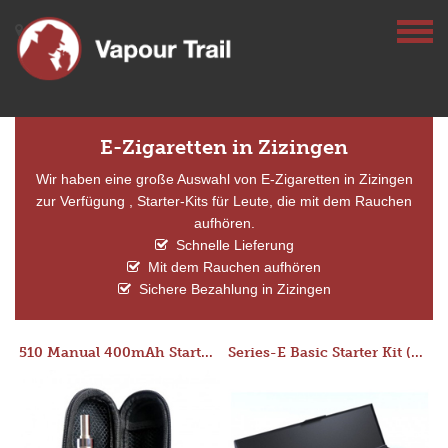
E-Zigaretten in Zizingen
Wir haben eine große Auswahl von E-Zigaretten in Zizingen
zur Verfügung , Starter-Kits für Leute, die mit dem Rauchen
aufhören.
Schnelle Lieferung
Mit dem Rauchen aufhören
Sichere Bezahlung in Zizingen
510 Manual 400mAh Starter Kit
Series-E Basic Starter Kit (No Tank)