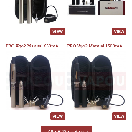
VIEW
VIEW
PRO Vgo2 Manual 650mAh Kit
PRO Vgo2 Manual 1300mAh Kit
VIEW
VIEW
+ Alle E Zigaretten +