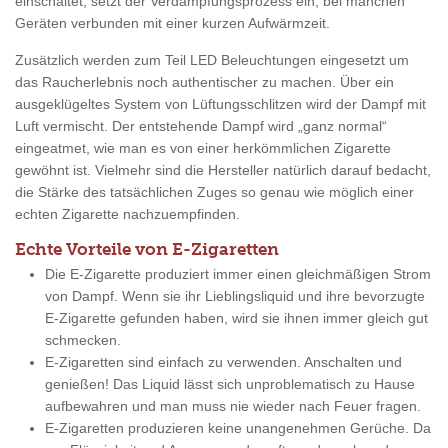
einschaltet, setzt der Verdampfungsprozess ein, bei manchen
Geräten verbunden mit einer kurzen Aufwärmzeit.
Zusätzlich werden zum Teil LED Beleuchtungen eingesetzt um
das Raucherlebnis noch authentischer zu machen. Über ein
ausgeklügeltes System von Lüftungsschlitzen wird der Dampf mit
Luft vermischt. Der entstehende Dampf wird „ganz normal“
eingeatmet, wie man es von einer herkömmlichen Zigarette
gewöhnt ist. Vielmehr sind die Hersteller natürlich darauf bedacht,
die Stärke des tatsächlichen Zuges so genau wie möglich einer
echten Zigarette nachzuempfinden.
Echte Vorteile von E-Zigaretten
Die E-Zigarette produziert immer einen gleichmäßigen Strom
von Dampf. Wenn sie ihr Lieblingsliquid und ihre bevorzugte
E-Zigarette gefunden haben, wird sie ihnen immer gleich gut
schmecken.
E-Zigaretten sind einfach zu verwenden. Anschalten und
genießen! Das Liquid lässt sich unproblematisch zu Hause
aufbewahren und man muss nie wieder nach Feuer fragen.
E-Zigaretten produzieren keine unangenehmen Gerüche. Da