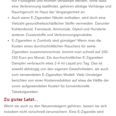
nur Flüssigkeit und Aromen verdampft werden, ohne dass
eine Verbrennung stattfindet, gehören stinkige Vorhänge und
Rauchgeruch im Haus der Vergangenheit an.
Auch wenn E-Zigaretten Nikotin enthalten, wird doch eine
Vielzahl gesundheitsschädlicher Stoffe vermieden. Darunter
Kohlendioxid, Feinstaub, Ammoniak, Glykol und Hunderte
anderer Zusatzstoffe und Verbrennungsprodukte.
E-Zigaretten in Zumholz sind günstiger! Wenn man die
Kosten eines durchschnittlichen Rauchers für seine
Zigaretten zusammenrechnet, kommt man schnell auf 100-
150 Euro pro Monat. Ein durchschnittlicher E-Zigaretten
Dampfer verbraucht etwa 2-4 ml Liquid pro Tag. Das ist
sowohl abhängig von den eigenen Gewohnheiten, als auch
vom verwendeten E-Zigaretten Modell. Viele Umsteiger
berichten von einer Kostenreduktion auf etwa die Hälfte der
zuvor aufgewendeten Kosten für konventionelle
Tabakzigaretten.
Zu guter Letzt…
Wenn sie auch zu den Neueinsteigern gehören, lassen sie sich
trotzdem nicht vorschnell verunsichern. Eine E-Zigarette wird