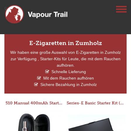
E-Zigaretten in Zumholz
Wir haben eine große Auswahl von E-Zigaretten in Zumholz
zur Verfügung , Starter-Kits für Leute, die mit dem Rauchen
aufhören.
Schnelle Lieferung
Mit dem Rauchen aufhören
Sichere Bezahlung in Zumholz
510 Manual 400mAh Starter Kit
Series-E Basic Starter Kit (No Tank)