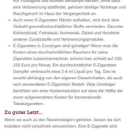
nur Flüssigkeit und Aromen verdampft werden, ohne dass
eine Verbrennung stattfindet, gehören stinkige Vorhänge und
Rauchgeruch im Haus der Vergangenheit an.
Auch wenn E-Zigaretten Nikotin enthalten, wird doch eine
Vielzahl gesundheitsschädlicher Stoffe vermieden. Darunter
Kohlendioxid, Feinstaub, Ammoniak, Glykol und Hunderte
anderer Zusatzstoffe und Verbrennungsprodukte.
E-Zigaretten in Zunzingen sind günstiger! Wenn man die
Kosten eines durchschnittlichen Rauchers für seine
Zigaretten zusammenrechnet, kommt man schnell auf 100-
150 Euro pro Monat. Ein durchschnittlicher E-Zigaretten
Dampfer verbraucht etwa 2-4 ml Liquid pro Tag. Das ist
sowohl abhängig von den eigenen Gewohnheiten, als auch
vom verwendeten E-Zigaretten Modell. Viele Umsteiger
berichten von einer Kostenreduktion auf etwa die Hälfte der
zuvor aufgewendeten Kosten für konventionelle
Tabakzigaretten.
Zu guter Letzt…
Wenn sie auch zu den Neueinsteigern gehören, lassen sie sich
trotzdem nicht vorschnell verunsichern. Eine E-Zigarette wird