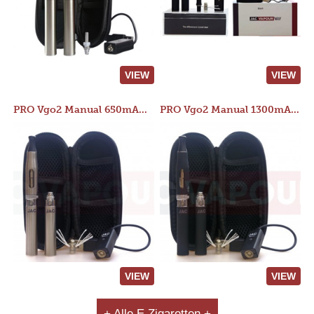
VIEW
VIEW
PRO Vgo2 Manual 650mAh Kit
PRO Vgo2 Manual 1300mAh Kit
VIEW
VIEW
+ Alle E Zigaretten +