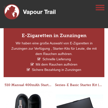
E-Zigaretten in Zunzingen
Wir haben eine große Auswahl von E-Zigaretten in
Zunzingen zur Verfügung , Starter-Kits für Leute, die mit
dem Rauchen aufhören.
Schnelle Lieferung
Mit dem Rauchen aufhören
Sichere Bezahlung in Zunzingen
510 Manual 400mAh Starter Kit
Series-E Basic Starter Kit (No Tank)