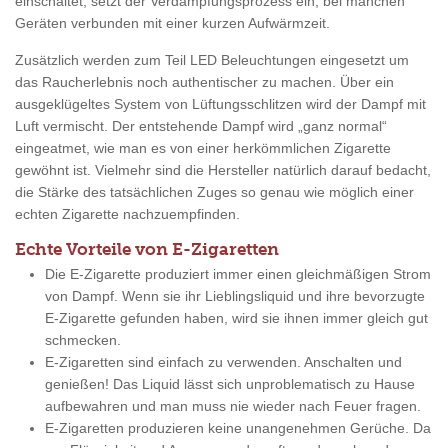
einschaltet, setzt der Verdampfungsprozess ein, bei manchen
Geräten verbunden mit einer kurzen Aufwärmzeit.
Zusätzlich werden zum Teil LED Beleuchtungen eingesetzt um
das Raucherlebnis noch authentischer zu machen. Über ein
ausgeklügeltes System von Lüftungsschlitzen wird der Dampf mit
Luft vermischt. Der entstehende Dampf wird „ganz normal“
eingeatmet, wie man es von einer herkömmlichen Zigarette
gewöhnt ist. Vielmehr sind die Hersteller natürlich darauf bedacht,
die Stärke des tatsächlichen Zuges so genau wie möglich einer
echten Zigarette nachzuempfinden.
Echte Vorteile von E-Zigaretten
Die E-Zigarette produziert immer einen gleichmäßigen Strom
von Dampf. Wenn sie ihr Lieblingsliquid und ihre bevorzugte
E-Zigarette gefunden haben, wird sie ihnen immer gleich gut
schmecken.
E-Zigaretten sind einfach zu verwenden. Anschalten und
genießen! Das Liquid lässt sich unproblematisch zu Hause
aufbewahren und man muss nie wieder nach Feuer fragen.
E-Zigaretten produzieren keine unangenehmen Gerüche. Da