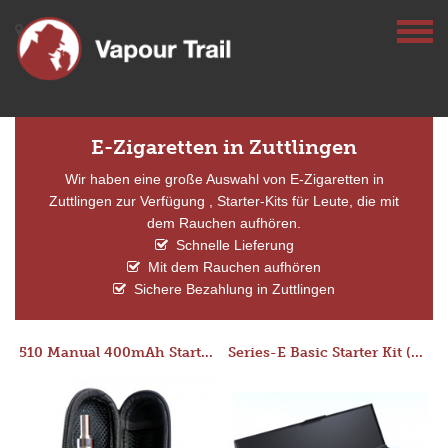
E-Zigaretten in Zuttlingen
Wir haben eine große Auswahl von E-Zigaretten in
Zuttlingen zur Verfügung , Starter-Kits für Leute, die mit
dem Rauchen aufhören.
Schnelle Lieferung
Mit dem Rauchen aufhören
Sichere Bezahlung in Zuttlingen
510 Manual 400mAh Starter Kit
Series-E Basic Starter Kit (No Tank)