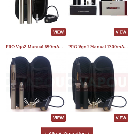
VIEW
VIEW
PRO Vgo2 Manual 650mAh Kit
PRO Vgo2 Manual 1300mAh Kit
VIEW
VIEW
+ Alle E Zigaretten +