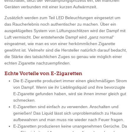
einschaltet, setzt der Verdampfungsprozess ein, bei manchen
Geräten verbunden mit einer kurzen Aufwärmzeit.
Zusätzlich werden zum Teil LED Beleuchtungen eingesetzt um
das Raucherlebnis noch authentischer zu machen. Über ein
ausgeklügeltes System von Lüftungsschlitzen wird der Dampf mit
Luft vermischt. Der entstehende Dampf wird „ganz normal“
eingeatmet, wie man es von einer herkömmlichen Zigarette
gewöhnt ist. Vielmehr sind die Hersteller natürlich darauf bedacht,
die Stärke des tatsächlichen Zuges so genau wie möglich einer
echten Zigarette nachzuempfinden.
Echte Vorteile von E-Zigaretten
Die E-Zigarette produziert immer einen gleichmäßigen Strom
von Dampf. Wenn sie ihr Lieblingsliquid und ihre bevorzugte
E-Zigarette gefunden haben, wird sie ihnen immer gleich gut
schmecken.
E-Zigaretten sind einfach zu verwenden. Anschalten und
genießen! Das Liquid lässt sich unproblematisch zu Hause
aufbewahren und man muss nie wieder nach Feuer fragen.
E-Zigaretten produzieren keine unangenehmen Gerüche. Da