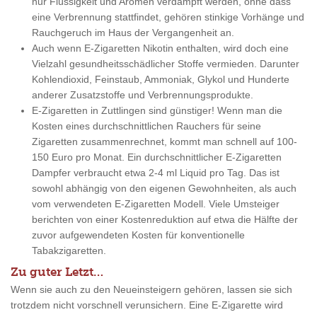
nur Flüssigkeit und Aromen verdampft werden, ohne dass
eine Verbrennung stattfindet, gehören stinkige Vorhänge und
Rauchgeruch im Haus der Vergangenheit an.
Auch wenn E-Zigaretten Nikotin enthalten, wird doch eine
Vielzahl gesundheitsschädlicher Stoffe vermieden. Darunter
Kohlendioxid, Feinstaub, Ammoniak, Glykol und Hunderte
anderer Zusatzstoffe und Verbrennungsprodukte.
E-Zigaretten in Zuttlingen sind günstiger! Wenn man die
Kosten eines durchschnittlichen Rauchers für seine
Zigaretten zusammenrechnet, kommt man schnell auf 100-
150 Euro pro Monat. Ein durchschnittlicher E-Zigaretten
Dampfer verbraucht etwa 2-4 ml Liquid pro Tag. Das ist
sowohl abhängig von den eigenen Gewohnheiten, als auch
vom verwendeten E-Zigaretten Modell. Viele Umsteiger
berichten von einer Kostenreduktion auf etwa die Hälfte der
zuvor aufgewendeten Kosten für konventionelle
Tabakzigaretten.
Zu guter Letzt…
Wenn sie auch zu den Neueinsteigern gehören, lassen sie sich
trotzdem nicht vorschnell verunsichern. Eine E-Zigarette wird