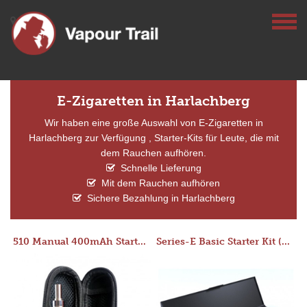
E-Zigaretten in Harlachberg
Wir haben eine große Auswahl von E-Zigaretten in
Harlachberg zur Verfügung , Starter-Kits für Leute, die mit
dem Rauchen aufhören.
Schnelle Lieferung
Mit dem Rauchen aufhören
Sichere Bezahlung in Harlachberg
510 Manual 400mAh Starter Kit
Series-E Basic Starter Kit (No Tank)