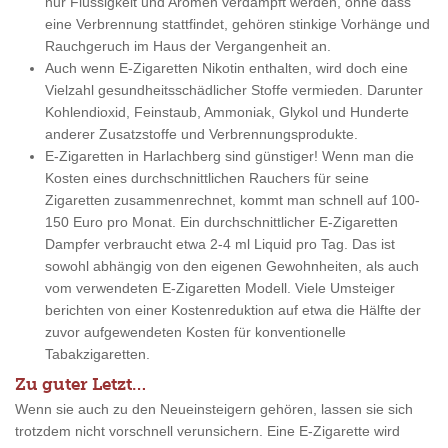
nur Flüssigkeit und Aromen verdampft werden, ohne dass
eine Verbrennung stattfindet, gehören stinkige Vorhänge und
Rauchgeruch im Haus der Vergangenheit an.
Auch wenn E-Zigaretten Nikotin enthalten, wird doch eine
Vielzahl gesundheitsschädlicher Stoffe vermieden. Darunter
Kohlendioxid, Feinstaub, Ammoniak, Glykol und Hunderte
anderer Zusatzstoffe und Verbrennungsprodukte.
E-Zigaretten in Harlachberg sind günstiger! Wenn man die
Kosten eines durchschnittlichen Rauchers für seine
Zigaretten zusammenrechnet, kommt man schnell auf 100-
150 Euro pro Monat. Ein durchschnittlicher E-Zigaretten
Dampfer verbraucht etwa 2-4 ml Liquid pro Tag. Das ist
sowohl abhängig von den eigenen Gewohnheiten, als auch
vom verwendeten E-Zigaretten Modell. Viele Umsteiger
berichten von einer Kostenreduktion auf etwa die Hälfte der
zuvor aufgewendeten Kosten für konventionelle
Tabakzigaretten.
Zu guter Letzt…
Wenn sie auch zu den Neueinsteigern gehören, lassen sie sich
trotzdem nicht vorschnell verunsichern. Eine E-Zigarette wird