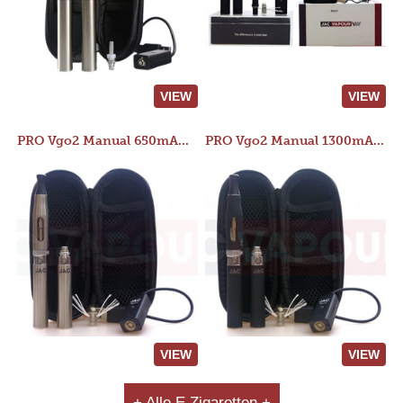
VIEW
VIEW
PRO Vgo2 Manual 650mAh Kit
PRO Vgo2 Manual 1300mAh Kit
VIEW
VIEW
+ Alle E Zigaretten +