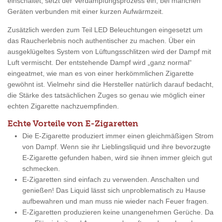
einschaltet, setzt der Verdampfungsprozess ein, bei manchen
Geräten verbunden mit einer kurzen Aufwärmzeit.
Zusätzlich werden zum Teil LED Beleuchtungen eingesetzt um
das Raucherlebnis noch authentischer zu machen. Über ein
ausgeklügeltes System von Lüftungsschlitzen wird der Dampf mit
Luft vermischt. Der entstehende Dampf wird „ganz normal“
eingeatmet, wie man es von einer herkömmlichen Zigarette
gewöhnt ist. Vielmehr sind die Hersteller natürlich darauf bedacht,
die Stärke des tatsächlichen Zuges so genau wie möglich einer
echten Zigarette nachzuempfinden.
Echte Vorteile von E-Zigaretten
Die E-Zigarette produziert immer einen gleichmäßigen Strom
von Dampf. Wenn sie ihr Lieblingsliquid und ihre bevorzugte
E-Zigarette gefunden haben, wird sie ihnen immer gleich gut
schmecken.
E-Zigaretten sind einfach zu verwenden. Anschalten und
genießen! Das Liquid lässt sich unproblematisch zu Hause
aufbewahren und man muss nie wieder nach Feuer fragen.
E-Zigaretten produzieren keine unangenehmen Gerüche. Da