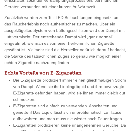
einschaltet, setzt der Verdampfungsprozess ein, bei manchen
Geräten verbunden mit einer kurzen Aufwärmzeit.
Zusätzlich werden zum Teil LED Beleuchtungen eingesetzt um
das Raucherlebnis noch authentischer zu machen. Über ein
ausgeklügeltes System von Lüftungsschlitzen wird der Dampf mit
Luft vermischt. Der entstehende Dampf wird „ganz normal“
eingeatmet, wie man es von einer herkömmlichen Zigarette
gewöhnt ist. Vielmehr sind die Hersteller natürlich darauf bedacht,
die Stärke des tatsächlichen Zuges so genau wie möglich einer
echten Zigarette nachzuempfinden.
Echte Vorteile von E-Zigaretten
Die E-Zigarette produziert immer einen gleichmäßigen Strom
von Dampf. Wenn sie ihr Lieblingsliquid und ihre bevorzugte
E-Zigarette gefunden haben, wird sie ihnen immer gleich gut
schmecken.
E-Zigaretten sind einfach zu verwenden. Anschalten und
genießen! Das Liquid lässt sich unproblematisch zu Hause
aufbewahren und man muss nie wieder nach Feuer fragen.
E-Zigaretten produzieren keine unangenehmen Gerüche. Da