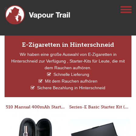
E-Zigaretten in Hinterschneid
Wir haben eine große Auswahl von E-Zigaretten in
Hinterschneid zur Verfügung , Starter-Kits für Leute, die mit
dem Rauchen aufhören.
Schnelle Lieferung
Mit dem Rauchen aufhören
Sichere Bezahlung in Hinterschneid
510 Manual 400mAh Starter Kit
Series-E Basic Starter Kit (No Tank)