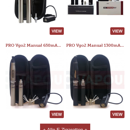
VIEW
VIEW
PRO Vgo2 Manual 650mAh Kit
PRO Vgo2 Manual 1300mAh Kit
VIEW
VIEW
+ Alle E Zigaretten +