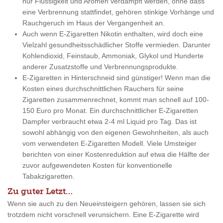
nur Flüssigkeit und Aromen verdampft werden, ohne dass
eine Verbrennung stattfindet, gehören stinkige Vorhänge und
Rauchgeruch im Haus der Vergangenheit an.
Auch wenn E-Zigaretten Nikotin enthalten, wird doch eine
Vielzahl gesundheitsschädlicher Stoffe vermieden. Darunter
Kohlendioxid, Feinstaub, Ammoniak, Glykol und Hunderte
anderer Zusatzstoffe und Verbrennungsprodukte.
E-Zigaretten in Hinterschneid sind günstiger! Wenn man die
Kosten eines durchschnittlichen Rauchers für seine
Zigaretten zusammenrechnet, kommt man schnell auf 100-
150 Euro pro Monat. Ein durchschnittlicher E-Zigaretten
Dampfer verbraucht etwa 2-4 ml Liquid pro Tag. Das ist
sowohl abhängig von den eigenen Gewohnheiten, als auch
vom verwendeten E-Zigaretten Modell. Viele Umsteiger
berichten von einer Kostenreduktion auf etwa die Hälfte der
zuvor aufgewendeten Kosten für konventionelle
Tabakzigaretten.
Zu guter Letzt…
Wenn sie auch zu den Neueinsteigern gehören, lassen sie sich
trotzdem nicht vorschnell verunsichern. Eine E-Zigarette wird