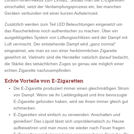
Lithium-Ionen-Akkus zum Einsatz. Sobald man die E-Zigaretten
einschaltet, setzt der Verdampfungsprozess ein, bei manchen
Geräten verbunden mit einer kurzen Aufwärmzeit.
Zusätzlich werden zum Teil LED Beleuchtungen eingesetzt um
das Raucherlebnis noch authentischer zu machen. Über ein
ausgeklügeltes System von Lüftungsschlitzen wird der Dampf mit
Luft vermischt. Der entstehende Dampf wird „ganz normal“
eingeatmet, wie man es von einer herkömmlichen Zigarette
gewöhnt ist. Vielmehr sind die Hersteller natürlich darauf bedacht,
die Stärke des tatsächlichen Zuges so genau wie möglich einer
echten Zigarette nachzuempfinden.
Echte Vorteile von E-Zigaretten
Die E-Zigarette produziert immer einen gleichmäßigen Strom
von Dampf. Wenn sie ihr Lieblingsliquid und ihre bevorzugte
E-Zigarette gefunden haben, wird sie ihnen immer gleich gut
schmecken.
E-Zigaretten sind einfach zu verwenden. Anschalten und
genießen! Das Liquid lässt sich unproblematisch zu Hause
aufbewahren und man muss nie wieder nach Feuer fragen.