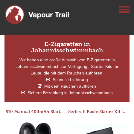
E-Zigaretten in
Johannisschwimmbach
Wir haben eine große Auswahl von E-Zigaretten in
Johannisschwimmbach zur Verfügung , Starter-Kits für
Leute, die mit dem Rauchen aufhören.
Schnelle Lieferung
Mit dem Rauchen aufhören
Sichere Bezahlung in Johannisschwimmbach
510 Manual 400mAh Starter Kit
Series-E Basic Starter Kit (No Tank)