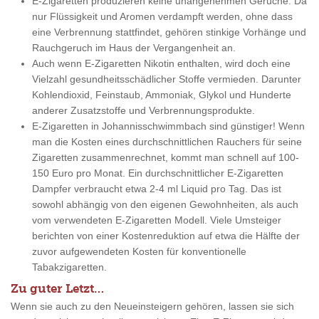
E-Zigaretten produzieren keine unangenehmen Gerüche. Da
nur Flüssigkeit und Aromen verdampft werden, ohne dass
eine Verbrennung stattfindet, gehören stinkige Vorhänge und
Rauchgeruch im Haus der Vergangenheit an.
Auch wenn E-Zigaretten Nikotin enthalten, wird doch eine
Vielzahl gesundheitsschädlicher Stoffe vermieden. Darunter
Kohlendioxid, Feinstaub, Ammoniak, Glykol und Hunderte
anderer Zusatzstoffe und Verbrennungsprodukte.
E-Zigaretten in Johannisschwimmbach sind günstiger! Wenn
man die Kosten eines durchschnittlichen Rauchers für seine
Zigaretten zusammenrechnet, kommt man schnell auf 100-
150 Euro pro Monat. Ein durchschnittlicher E-Zigaretten
Dampfer verbraucht etwa 2-4 ml Liquid pro Tag. Das ist
sowohl abhängig von den eigenen Gewohnheiten, als auch
vom verwendeten E-Zigaretten Modell. Viele Umsteiger
berichten von einer Kostenreduktion auf etwa die Hälfte der
zuvor aufgewendeten Kosten für konventionelle
Tabakzigaretten.
Zu guter Letzt…
Wenn sie auch zu den Neueinsteigern gehören, lassen sie sich