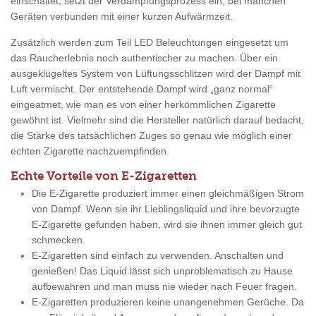
einschaltet, setzt der Verdampfungsprozess ein, bei manchen
Geräten verbunden mit einer kurzen Aufwärmzeit.
Zusätzlich werden zum Teil LED Beleuchtungen eingesetzt um
das Raucherlebnis noch authentischer zu machen. Über ein
ausgeklügeltes System von Lüftungsschlitzen wird der Dampf mit
Luft vermischt. Der entstehende Dampf wird „ganz normal“
eingeatmet, wie man es von einer herkömmlichen Zigarette
gewöhnt ist. Vielmehr sind die Hersteller natürlich darauf bedacht,
die Stärke des tatsächlichen Zuges so genau wie möglich einer
echten Zigarette nachzuempfinden.
Echte Vorteile von E-Zigaretten
Die E-Zigarette produziert immer einen gleichmäßigen Strom
von Dampf. Wenn sie ihr Lieblingsliquid und ihre bevorzugte
E-Zigarette gefunden haben, wird sie ihnen immer gleich gut
schmecken.
E-Zigaretten sind einfach zu verwenden. Anschalten und
genießen! Das Liquid lässt sich unproblematisch zu Hause
aufbewahren und man muss nie wieder nach Feuer fragen.
E-Zigaretten produzieren keine unangenehmen Gerüche. Da