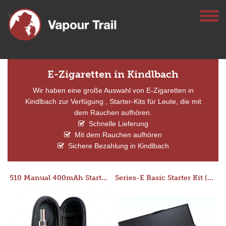
E-Zigaretten in Kindlbach
Wir haben eine große Auswahl von E-Zigaretten in
Kindlbach zur Verfügung , Starter-Kits für Leute, die mit
dem Rauchen aufhören.
Schnelle Lieferung
Mit dem Rauchen aufhören
Sichere Bezahlung in Kindlbach
510 Manual 400mAh Starter Kit
Series-E Basic Starter Kit (No Tank)