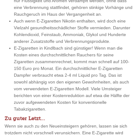
nur Flüssigkeit und Aromen verdampft werden, ohne dass
eine Verbrennung stattfindet, gehören stinkige Vorhänge und
Rauchgeruch im Haus der Vergangenheit an.
Auch wenn E-Zigaretten Nikotin enthalten, wird doch eine
Vielzahl gesundheitsschädlicher Stoffe vermieden. Darunter
Kohlendioxid, Feinstaub, Ammoniak, Glykol und Hunderte
anderer Zusatzstoffe und Verbrennungsprodukte.
E-Zigaretten in Kindlbach sind günstiger! Wenn man die
Kosten eines durchschnittlichen Rauchers für seine
Zigaretten zusammenrechnet, kommt man schnell auf 100-
150 Euro pro Monat. Ein durchschnittlicher E-Zigaretten
Dampfer verbraucht etwa 2-4 ml Liquid pro Tag. Das ist
sowohl abhängig von den eigenen Gewohnheiten, als auch
vom verwendeten E-Zigaretten Modell. Viele Umsteiger
berichten von einer Kostenreduktion auf etwa die Hälfte der
zuvor aufgewendeten Kosten für konventionelle
Tabakzigaretten.
Zu guter Letzt…
Wenn sie auch zu den Neueinsteigern gehören, lassen sie sich
trotzdem nicht vorschnell verunsichern. Eine E-Zigarette wird