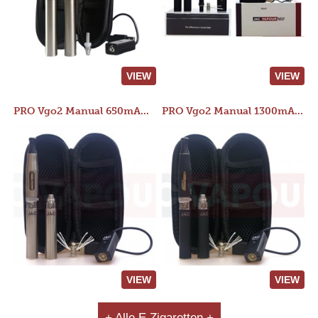
VIEW
VIEW
PRO Vgo2 Manual 650mAh Kit
PRO Vgo2 Manual 1300mAh Kit
VIEW
VIEW
+ Alle E Zigaretten +