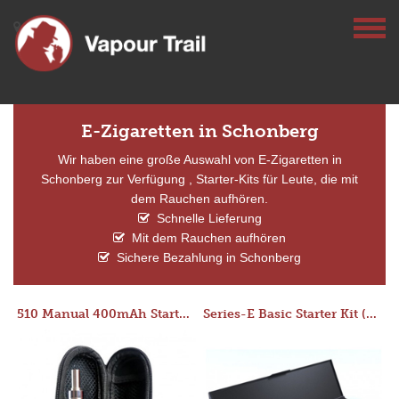
E-Zigaretten in Schonberg
Wir haben eine große Auswahl von E-Zigaretten in
Schonberg zur Verfügung , Starter-Kits für Leute, die mit
dem Rauchen aufhören.
Schnelle Lieferung
Mit dem Rauchen aufhören
Sichere Bezahlung in Schonberg
510 Manual 400mAh Starter Kit
Series-E Basic Starter Kit (No Tank)