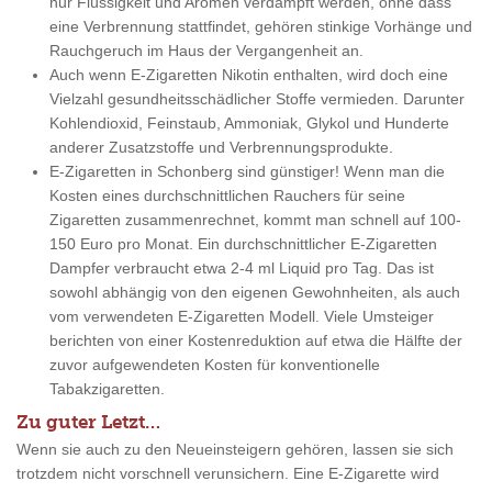
nur Flüssigkeit und Aromen verdampft werden, ohne dass
eine Verbrennung stattfindet, gehören stinkige Vorhänge und
Rauchgeruch im Haus der Vergangenheit an.
Auch wenn E-Zigaretten Nikotin enthalten, wird doch eine
Vielzahl gesundheitsschädlicher Stoffe vermieden. Darunter
Kohlendioxid, Feinstaub, Ammoniak, Glykol und Hunderte
anderer Zusatzstoffe und Verbrennungsprodukte.
E-Zigaretten in Schonberg sind günstiger! Wenn man die
Kosten eines durchschnittlichen Rauchers für seine
Zigaretten zusammenrechnet, kommt man schnell auf 100-
150 Euro pro Monat. Ein durchschnittlicher E-Zigaretten
Dampfer verbraucht etwa 2-4 ml Liquid pro Tag. Das ist
sowohl abhängig von den eigenen Gewohnheiten, als auch
vom verwendeten E-Zigaretten Modell. Viele Umsteiger
berichten von einer Kostenreduktion auf etwa die Hälfte der
zuvor aufgewendeten Kosten für konventionelle
Tabakzigaretten.
Zu guter Letzt…
Wenn sie auch zu den Neueinsteigern gehören, lassen sie sich
trotzdem nicht vorschnell verunsichern. Eine E-Zigarette wird