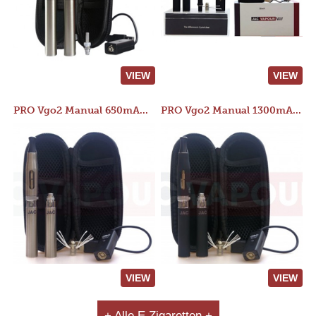
VIEW
VIEW
PRO Vgo2 Manual 650mAh Kit
PRO Vgo2 Manual 1300mAh Kit
VIEW
VIEW
+ Alle E Zigaretten +