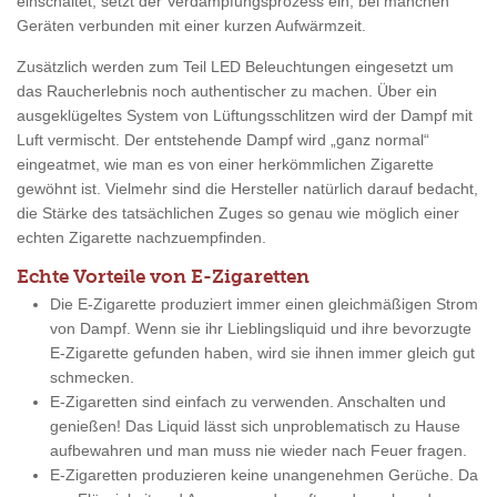
einschaltet, setzt der Verdampfungsprozess ein, bei manchen
Geräten verbunden mit einer kurzen Aufwärmzeit.
Zusätzlich werden zum Teil LED Beleuchtungen eingesetzt um
das Raucherlebnis noch authentischer zu machen. Über ein
ausgeklügeltes System von Lüftungsschlitzen wird der Dampf mit
Luft vermischt. Der entstehende Dampf wird „ganz normal“
eingeatmet, wie man es von einer herkömmlichen Zigarette
gewöhnt ist. Vielmehr sind die Hersteller natürlich darauf bedacht,
die Stärke des tatsächlichen Zuges so genau wie möglich einer
echten Zigarette nachzuempfinden.
Echte Vorteile von E-Zigaretten
Die E-Zigarette produziert immer einen gleichmäßigen Strom
von Dampf. Wenn sie ihr Lieblingsliquid und ihre bevorzugte
E-Zigarette gefunden haben, wird sie ihnen immer gleich gut
schmecken.
E-Zigaretten sind einfach zu verwenden. Anschalten und
genießen! Das Liquid lässt sich unproblematisch zu Hause
aufbewahren und man muss nie wieder nach Feuer fragen.
E-Zigaretten produzieren keine unangenehmen Gerüche. Da