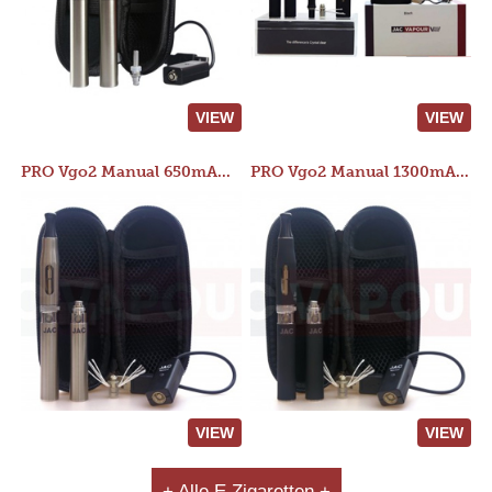
VIEW
VIEW
PRO Vgo2 Manual 650mAh Kit
PRO Vgo2 Manual 1300mAh Kit
VIEW
VIEW
+ Alle E Zigaretten +