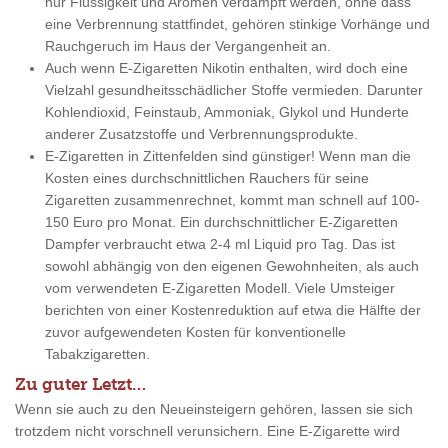
nur Flüssigkeit und Aromen verdampft werden, ohne dass
eine Verbrennung stattfindet, gehören stinkige Vorhänge und
Rauchgeruch im Haus der Vergangenheit an.
Auch wenn E-Zigaretten Nikotin enthalten, wird doch eine
Vielzahl gesundheitsschädlicher Stoffe vermieden. Darunter
Kohlendioxid, Feinstaub, Ammoniak, Glykol und Hunderte
anderer Zusatzstoffe und Verbrennungsprodukte.
E-Zigaretten in Zittenfelden sind günstiger! Wenn man die
Kosten eines durchschnittlichen Rauchers für seine
Zigaretten zusammenrechnet, kommt man schnell auf 100-
150 Euro pro Monat. Ein durchschnittlicher E-Zigaretten
Dampfer verbraucht etwa 2-4 ml Liquid pro Tag. Das ist
sowohl abhängig von den eigenen Gewohnheiten, als auch
vom verwendeten E-Zigaretten Modell. Viele Umsteiger
berichten von einer Kostenreduktion auf etwa die Hälfte der
zuvor aufgewendeten Kosten für konventionelle
Tabakzigaretten.
Zu guter Letzt…
Wenn sie auch zu den Neueinsteigern gehören, lassen sie sich
trotzdem nicht vorschnell verunsichern. Eine E-Zigarette wird