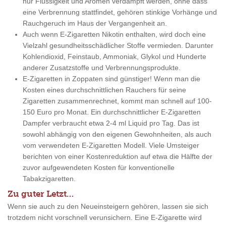
nur Flüssigkeit und Aromen verdampft werden, ohne dass
eine Verbrennung stattfindet, gehören stinkige Vorhänge und
Rauchgeruch im Haus der Vergangenheit an.
Auch wenn E-Zigaretten Nikotin enthalten, wird doch eine
Vielzahl gesundheitsschädlicher Stoffe vermieden. Darunter
Kohlendioxid, Feinstaub, Ammoniak, Glykol und Hunderte
anderer Zusatzstoffe und Verbrennungsprodukte.
E-Zigaretten in Zoppaten sind günstiger! Wenn man die
Kosten eines durchschnittlichen Rauchers für seine
Zigaretten zusammenrechnet, kommt man schnell auf 100-
150 Euro pro Monat. Ein durchschnittlicher E-Zigaretten
Dampfer verbraucht etwa 2-4 ml Liquid pro Tag. Das ist
sowohl abhängig von den eigenen Gewohnheiten, als auch
vom verwendeten E-Zigaretten Modell. Viele Umsteiger
berichten von einer Kostenreduktion auf etwa die Hälfte der
zuvor aufgewendeten Kosten für konventionelle
Tabakzigaretten.
Zu guter Letzt…
Wenn sie auch zu den Neueinsteigern gehören, lassen sie sich
trotzdem nicht vorschnell verunsichern. Eine E-Zigarette wird