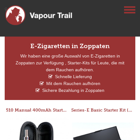
E-Zigaretten in Zoppaten
Wir haben eine große Auswahl von E-Zigaretten in
Zoppaten zur Verfügung , Starter-Kits für Leute, die mit
dem Rauchen aufhören.
Schnelle Lieferung
Mit dem Rauchen aufhören
Sichere Bezahlung in Zoppaten
510 Manual 400mAh Starter Kit
Series-E Basic Starter Kit (No Tank)