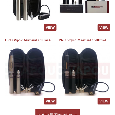
VIEW
VIEW
PRO Vgo2 Manual 650mAh Kit
PRO Vgo2 Manual 1300mAh Kit
VIEW
VIEW
+ Alle E Zigaretten +