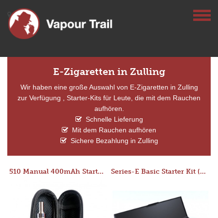
E-Zigaretten in Zulling
Wir haben eine große Auswahl von E-Zigaretten in Zulling
zur Verfügung , Starter-Kits für Leute, die mit dem Rauchen
aufhören.
Schnelle Lieferung
Mit dem Rauchen aufhören
Sichere Bezahlung in Zulling
510 Manual 400mAh Starter Kit
Series-E Basic Starter Kit (No Tank)