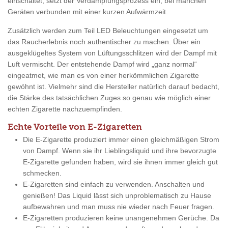
einschaltet, setzt der Verdampfungsprozess ein, bei manchen
Geräten verbunden mit einer kurzen Aufwärmzeit.
Zusätzlich werden zum Teil LED Beleuchtungen eingesetzt um
das Raucherlebnis noch authentischer zu machen. Über ein
ausgeklügeltes System von Lüftungsschlitzen wird der Dampf mit
Luft vermischt. Der entstehende Dampf wird „ganz normal“
eingeatmet, wie man es von einer herkömmlichen Zigarette
gewöhnt ist. Vielmehr sind die Hersteller natürlich darauf bedacht,
die Stärke des tatsächlichen Zuges so genau wie möglich einer
echten Zigarette nachzuempfinden.
Echte Vorteile von E-Zigaretten
Die E-Zigarette produziert immer einen gleichmäßigen Strom
von Dampf. Wenn sie ihr Lieblingsliquid und ihre bevorzugte
E-Zigarette gefunden haben, wird sie ihnen immer gleich gut
schmecken.
E-Zigaretten sind einfach zu verwenden. Anschalten und
genießen! Das Liquid lässt sich unproblematisch zu Hause
aufbewahren und man muss nie wieder nach Feuer fragen.
E-Zigaretten produzieren keine unangenehmen Gerüche. Da