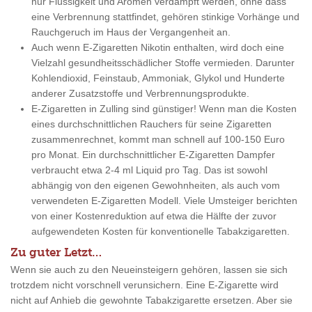
nur Flüssigkeit und Aromen verdampft werden, ohne dass
eine Verbrennung stattfindet, gehören stinkige Vorhänge und
Rauchgeruch im Haus der Vergangenheit an.
Auch wenn E-Zigaretten Nikotin enthalten, wird doch eine
Vielzahl gesundheitsschädlicher Stoffe vermieden. Darunter
Kohlendioxid, Feinstaub, Ammoniak, Glykol und Hunderte
anderer Zusatzstoffe und Verbrennungsprodukte.
E-Zigaretten in Zulling sind günstiger! Wenn man die Kosten
eines durchschnittlichen Rauchers für seine Zigaretten
zusammenrechnet, kommt man schnell auf 100-150 Euro
pro Monat. Ein durchschnittlicher E-Zigaretten Dampfer
verbraucht etwa 2-4 ml Liquid pro Tag. Das ist sowohl
abhängig von den eigenen Gewohnheiten, als auch vom
verwendeten E-Zigaretten Modell. Viele Umsteiger berichten
von einer Kostenreduktion auf etwa die Hälfte der zuvor
aufgewendeten Kosten für konventionelle Tabakzigaretten.
Zu guter Letzt…
Wenn sie auch zu den Neueinsteigern gehören, lassen sie sich
trotzdem nicht vorschnell verunsichern. Eine E-Zigarette wird
nicht auf Anhieb die gewohnte Tabakzigarette ersetzen. Aber sie