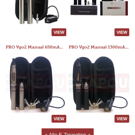
VIEW
VIEW
PRO Vgo2 Manual 650mAh Kit
PRO Vgo2 Manual 1300mAh Kit
VIEW
VIEW
+ Alle E Zigaretten +