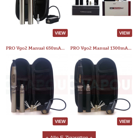
VIEW
VIEW
PRO Vgo2 Manual 650mAh Kit
PRO Vgo2 Manual 1300mAh Kit
VIEW
VIEW
+ Alle E Zigaretten +