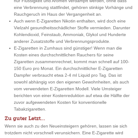
nur Flüssigkeit und Aromen verdampft werden, ohne dass
eine Verbrennung stattfindet, gehören stinkige Vorhänge und
Rauchgeruch im Haus der Vergangenheit an.
Auch wenn E-Zigaretten Nikotin enthalten, wird doch eine
Vielzahl gesundheitsschädlicher Stoffe vermieden. Darunter
Kohlendioxid, Feinstaub, Ammoniak, Glykol und Hunderte
anderer Zusatzstoffe und Verbrennungsprodukte.
E-Zigaretten in Zumhaus sind günstiger! Wenn man die
Kosten eines durchschnittlichen Rauchers für seine
Zigaretten zusammenrechnet, kommt man schnell auf 100-
150 Euro pro Monat. Ein durchschnittlicher E-Zigaretten
Dampfer verbraucht etwa 2-4 ml Liquid pro Tag. Das ist
sowohl abhängig von den eigenen Gewohnheiten, als auch
vom verwendeten E-Zigaretten Modell. Viele Umsteiger
berichten von einer Kostenreduktion auf etwa die Hälfte der
zuvor aufgewendeten Kosten für konventionelle
Tabakzigaretten.
Zu guter Letzt…
Wenn sie auch zu den Neueinsteigern gehören, lassen sie sich
trotzdem nicht vorschnell verunsichern. Eine E-Zigarette wird