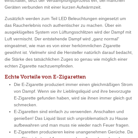
einschaltet, setzt der Verdampfungsprozess ein, bei manchen
Geräten verbunden mit einer kurzen Aufwärmzeit.
Zusätzlich werden zum Teil LED Beleuchtungen eingesetzt um
das Raucherlebnis noch authentischer zu machen. Über ein
ausgeklügeltes System von Lüftungsschlitzen wird der Dampf mit
Luft vermischt. Der entstehende Dampf wird „ganz normal“
eingeatmet, wie man es von einer herkömmlichen Zigarette
gewöhnt ist. Vielmehr sind die Hersteller natürlich darauf bedacht,
die Stärke des tatsächlichen Zuges so genau wie möglich einer
echten Zigarette nachzuempfinden.
Echte Vorteile von E-Zigaretten
Die E-Zigarette produziert immer einen gleichmäßigen Strom
von Dampf. Wenn sie ihr Lieblingsliquid und ihre bevorzugte
E-Zigarette gefunden haben, wird sie ihnen immer gleich gut
schmecken.
E-Zigaretten sind einfach zu verwenden. Anschalten und
genießen! Das Liquid lässt sich unproblematisch zu Hause
aufbewahren und man muss nie wieder nach Feuer fragen.
E-Zigaretten produzieren keine unangenehmen Gerüche. Da