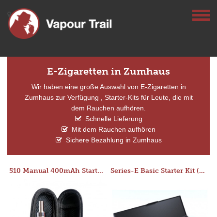
E-Zigaretten in Zumhaus
Wir haben eine große Auswahl von E-Zigaretten in
Zumhaus zur Verfügung , Starter-Kits für Leute, die mit
dem Rauchen aufhören.
Schnelle Lieferung
Mit dem Rauchen aufhören
Sichere Bezahlung in Zumhaus
510 Manual 400mAh Starter Kit
Series-E Basic Starter Kit (No Tank)