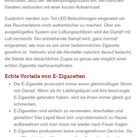
einschaltet, setzt der Verdampfungsprozess ein, bei manchen
Geräten verbunden mit einer kurzen Aufwärmzeit.
Zusätzlich werden zum Teil LED Beleuchtungen eingesetzt um
das Raucherlebnis noch authentischer zu machen. Über ein
ausgeklügeltes System von Lüftungsschlitzen wird der Dampf mit
Luft vermischt. Der entstehende Dampf wird „ganz normal“
eingeatmet, wie man es von einer herkömmlichen Zigarette
gewöhnt ist. Vielmehr sind die Hersteller natürlich darauf bedacht,
die Stärke des tatsächlichen Zuges so genau wie möglich einer
echten Zigarette nachzuempfinden.
Echte Vorteile von E-Zigaretten
Die E-Zigarette produziert immer einen gleichmäßigen Strom
von Dampf. Wenn sie ihr Lieblingsliquid und ihre bevorzugte
E-Zigarette gefunden haben, wird sie ihnen immer gleich gut
schmecken.
E-Zigaretten sind einfach zu verwenden. Anschalten und
genießen! Das Liquid lässt sich unproblematisch zu Hause
aufbewahren und man muss nie wieder nach Feuer fragen.
E-Zigaretten produzieren keine unangenehmen Gerüche. Da