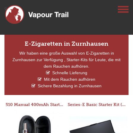
E-Zigaretten in Zurnhausen
Wir haben eine große Auswahl von E-Zigaretten in
Zurnhausen zur Verfügung , Starter-Kits für Leute, die mit
dem Rauchen aufhören.
Schnelle Lieferung
Mit dem Rauchen aufhören
Sichere Bezahlung in Zurnhausen
510 Manual 400mAh Starter Kit
Series-E Basic Starter Kit (No Tank)