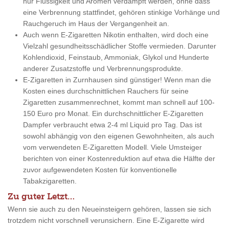
nur Flüssigkeit und Aromen verdampft werden, ohne dass
eine Verbrennung stattfindet, gehören stinkige Vorhänge und
Rauchgeruch im Haus der Vergangenheit an.
Auch wenn E-Zigaretten Nikotin enthalten, wird doch eine
Vielzahl gesundheitsschädlicher Stoffe vermieden. Darunter
Kohlendioxid, Feinstaub, Ammoniak, Glykol und Hunderte
anderer Zusatzstoffe und Verbrennungsprodukte.
E-Zigaretten in Zurnhausen sind günstiger! Wenn man die
Kosten eines durchschnittlichen Rauchers für seine
Zigaretten zusammenrechnet, kommt man schnell auf 100-
150 Euro pro Monat. Ein durchschnittlicher E-Zigaretten
Dampfer verbraucht etwa 2-4 ml Liquid pro Tag. Das ist
sowohl abhängig von den eigenen Gewohnheiten, als auch
vom verwendeten E-Zigaretten Modell. Viele Umsteiger
berichten von einer Kostenreduktion auf etwa die Hälfte der
zuvor aufgewendeten Kosten für konventionelle
Tabakzigaretten.
Zu guter Letzt…
Wenn sie auch zu den Neueinsteigern gehören, lassen sie sich
trotzdem nicht vorschnell verunsichern. Eine E-Zigarette wird