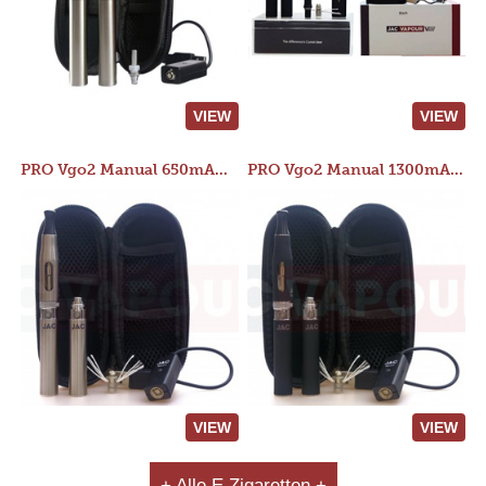
VIEW
VIEW
PRO Vgo2 Manual 650mAh Kit
PRO Vgo2 Manual 1300mAh Kit
VIEW
VIEW
+ Alle E Zigaretten +