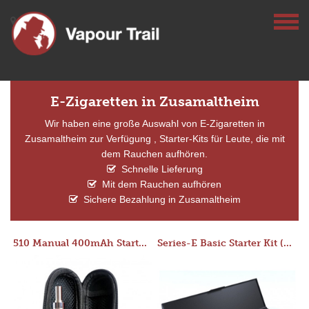
E-Zigaretten in Zusamaltheim
Wir haben eine große Auswahl von E-Zigaretten in
Zusamaltheim zur Verfügung , Starter-Kits für Leute, die mit
dem Rauchen aufhören.
Schnelle Lieferung
Mit dem Rauchen aufhören
Sichere Bezahlung in Zusamaltheim
510 Manual 400mAh Starter Kit
Series-E Basic Starter Kit (No Tank)