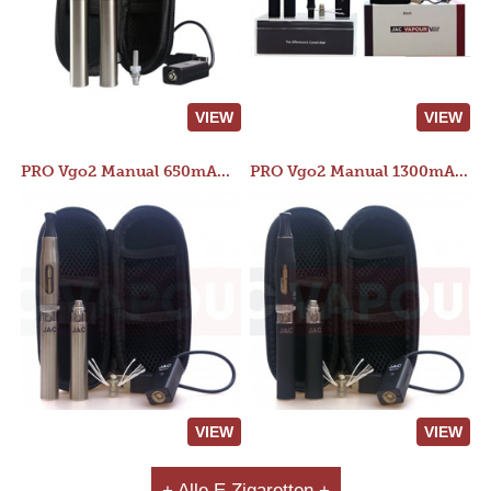
VIEW
VIEW
PRO Vgo2 Manual 650mAh Kit
PRO Vgo2 Manual 1300mAh Kit
VIEW
VIEW
+ Alle E Zigaretten +