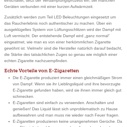
einschaltet, setzt der Verdampfungsprozess ein, bei manchen
Geräten verbunden mit einer kurzen Aufwärmzeit.
Zusätzlich werden zum Teil LED Beleuchtungen eingesetzt um
das Raucherlebnis noch authentischer zu machen. Über ein
ausgeklügeltes System von Lüftungsschlitzen wird der Dampf mit
Luft vermischt. Der entstehende Dampf wird „ganz normal“
eingeatmet, wie man es von einer herkömmlichen Zigarette
gewöhnt ist. Vielmehr sind die Hersteller natürlich darauf bedacht,
die Stärke des tatsächlichen Zuges so genau wie möglich einer
echten Zigarette nachzuempfinden.
Echte Vorteile von E-Zigaretten
Die E-Zigarette produziert immer einen gleichmäßigen Strom
von Dampf. Wenn sie ihr Lieblingsliquid und ihre bevorzugte
E-Zigarette gefunden haben, wird sie ihnen immer gleich gut
schmecken.
E-Zigaretten sind einfach zu verwenden. Anschalten und
genießen! Das Liquid lässt sich unproblematisch zu Hause
aufbewahren und man muss nie wieder nach Feuer fragen.
E-Zigaretten produzieren keine unangenehmen Gerüche. Da