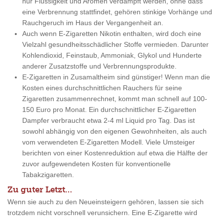
nur Flüssigkeit und Aromen verdampft werden, ohne dass
eine Verbrennung stattfindet, gehören stinkige Vorhänge und
Rauchgeruch im Haus der Vergangenheit an.
Auch wenn E-Zigaretten Nikotin enthalten, wird doch eine
Vielzahl gesundheitsschädlicher Stoffe vermieden. Darunter
Kohlendioxid, Feinstaub, Ammoniak, Glykol und Hunderte
anderer Zusatzstoffe und Verbrennungsprodukte.
E-Zigaretten in Zusamaltheim sind günstiger! Wenn man die
Kosten eines durchschnittlichen Rauchers für seine
Zigaretten zusammenrechnet, kommt man schnell auf 100-
150 Euro pro Monat. Ein durchschnittlicher E-Zigaretten
Dampfer verbraucht etwa 2-4 ml Liquid pro Tag. Das ist
sowohl abhängig von den eigenen Gewohnheiten, als auch
vom verwendeten E-Zigaretten Modell. Viele Umsteiger
berichten von einer Kostenreduktion auf etwa die Hälfte der
zuvor aufgewendeten Kosten für konventionelle
Tabakzigaretten.
Zu guter Letzt…
Wenn sie auch zu den Neueinsteigern gehören, lassen sie sich
trotzdem nicht vorschnell verunsichern. Eine E-Zigarette wird