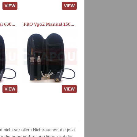
VIEW
VIEW
PRO Vgo2 Manual 650mAh Kit
PRO Vgo2 Manual 1300mAh Kit
VIEW
VIEW
nicht vor allem Nichtraucher, die jetzt
 die hohe Verbreitung liegen auf der