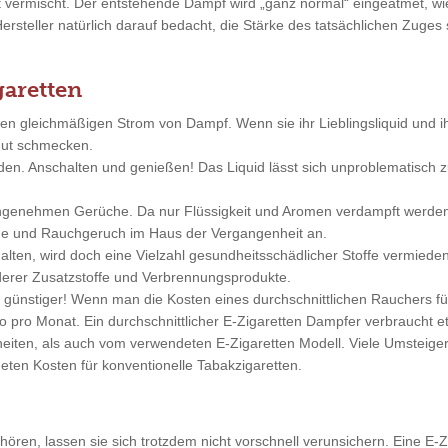
ft vermischt. Der entstehende Dampf wird „ganz normal“ eingeatmet, 
Hersteller natürlich darauf bedacht, die Stärke des tatsächlichen Zuge
garetten
nen gleichmäßigen Strom von Dampf. Wenn sie ihr Lieblingsliquid und 
 gut schmecken.
nden. Anschalten und genießen! Das Liquid lässt sich unproblematisc
angenehmen Gerüche. Da nur Flüssigkeit und Aromen verdampft werde
änge und Rauchgeruch im Haus der Vergangenheit an.
alten, wird doch eine Vielzahl gesundheitsschädlicher Stoffe vermieden
erer Zusatzstoffe und Verbrennungsprodukte.
 günstiger! Wenn man die Kosten eines durchschnittlichen Rauchers f
pro Monat. Ein durchschnittlicher E-Zigaretten Dampfer verbraucht et
ten, als auch vom verwendeten E-Zigaretten Modell. Viele Umsteiger 
eten Kosten für konventionelle Tabakzigaretten.
ren, lassen sie sich trotzdem nicht vorschnell verunsichern. Eine E-Zi