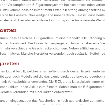
e der Verdampfer und E-Zigarettensysteme hat sich entschieden verbe
n. Hinzu kommt, dass an immer mehr Orten ein streng durchgesetztes R
 sind für Passivraucher weitgehend unbedenklich. Fakt ist, dass heu
 steigend. Hier also eine kleine Einführung in die faszinierende Welt d
retten
men, dass es sich bei E-Zigaretten um eine brandaktuelle Erfindung ha
 Jahren konstruiert. Der Boom der vergangenen Jahre hat aber eine Vie
ch mehr verschiedene Geschmacksrichtungen. Neben süßlichen und fr
 Geschmäcker. Manche Hersteller verwenden auch zusätzlich Koffein ode
garetten
en Liquid befüllt, welches anschließend durch kleine Heizelemente ver
gibt aber auch Modelle auf die das Liquid direkt tropfenweise gegeben
n mit Vorratsbehälter verwendet. Die E-Zigarette ist praktisch immer ei
mmer Lithium-Ionen-Akkus zum Einsatz. Sobald man die E-Zigaretten ein
eräten verbunden mit einer kurzen Aufwärmzeit.
tungen eingesetzt um das Raucherlebnis noch authentischer zu mache