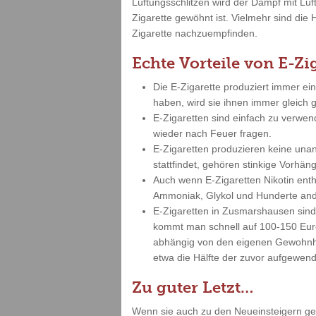
Lüftungsschlitzen wird der Dampf mit Lu
Zigarette gewöhnt ist. Vielmehr sind die 
Zigarette nachzuempfinden.
Echte Vorteile von E-Zi
Die E-Zigarette produziert immer ei
haben, wird sie ihnen immer gleich
E-Zigaretten sind einfach zu verwe
wieder nach Feuer fragen.
E-Zigaretten produzieren keine un
stattfindet, gehören stinkige Vorh
Auch wenn E-Zigaretten Nikotin enth
Ammoniak, Glykol und Hunderte and
E-Zigaretten in Zusmarshausen sind
kommt man schnell auf 100-150 Euro 
abhängig von den eigenen Gewohnhei
etwa die Hälfte der zuvor aufgewend
Zu guter Letzt…
Wenn sie auch zu den Neueinsteigern gehö