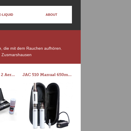
E-LIQUID
ABOUT
te, die mit dem Rauchen aufhören.
n Zusmarshausen
Series-E Version 2 Aero Tank Starter Kit
JAC 510 Manual 650mAh Starter Kit