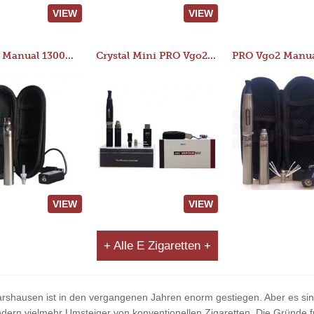
VIEW
VIEW
JAC 510 Manual 1300mAh Starter Kit
Crystal Mini PRO Vgo2 Manual 400mAh Kit
VIEW
VIEW
+ Alle E Zigaretten +
arshausen ist in den vergangenen Jahren enorm gestiegen. Aber es sind 
n vielmehr Umsteiger von konventionellen Zigaretten. Die Gründe für