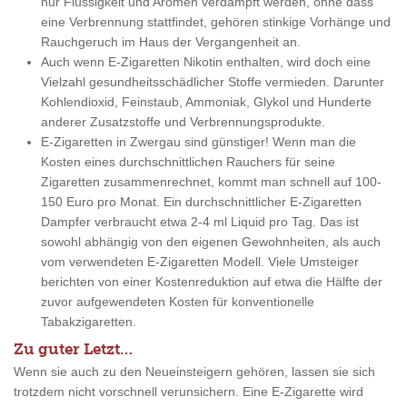
nur Flüssigkeit und Aromen verdampft werden, ohne dass
eine Verbrennung stattfindet, gehören stinkige Vorhänge und
Rauchgeruch im Haus der Vergangenheit an.
Auch wenn E-Zigaretten Nikotin enthalten, wird doch eine
Vielzahl gesundheitsschädlicher Stoffe vermieden. Darunter
Kohlendioxid, Feinstaub, Ammoniak, Glykol und Hunderte
anderer Zusatzstoffe und Verbrennungsprodukte.
E-Zigaretten in Zwergau sind günstiger! Wenn man die
Kosten eines durchschnittlichen Rauchers für seine
Zigaretten zusammenrechnet, kommt man schnell auf 100-
150 Euro pro Monat. Ein durchschnittlicher E-Zigaretten
Dampfer verbraucht etwa 2-4 ml Liquid pro Tag. Das ist
sowohl abhängig von den eigenen Gewohnheiten, als auch
vom verwendeten E-Zigaretten Modell. Viele Umsteiger
berichten von einer Kostenreduktion auf etwa die Hälfte der
zuvor aufgewendeten Kosten für konventionelle
Tabakzigaretten.
Zu guter Letzt…
Wenn sie auch zu den Neueinsteigern gehören, lassen sie sich
trotzdem nicht vorschnell verunsichern. Eine E-Zigarette wird