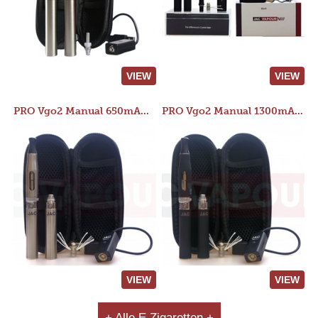
VIEW
VIEW
PRO Vgo2 Manual 650mAh Kit
PRO Vgo2 Manual 1300mAh Kit
VIEW
VIEW
+ Alle E Zigaretten +