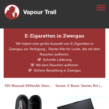
E-Zigaretten in Zwergau
Wir haben eine große Auswahl von E-Zigaretten in
Zwergau zur Verfügung , Starter-Kits für Leute, die mit dem
Rauchen aufhören.
Schnelle Lieferung
Mit dem Rauchen aufhören
Sichere Bezahlung in Zwergau
510 Manual 400mAh Starter Kit
Series-E Basic Starter Kit (No Tank)