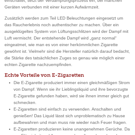
einschaltet, setzt der Verdampfungsprozess ein, bei manchen
Geräten verbunden mit einer kurzen Aufwärmzeit.
Zusätzlich werden zum Teil LED Beleuchtungen eingesetzt um
das Raucherlebnis noch authentischer zu machen. Über ein
ausgeklügeltes System von Lüftungsschlitzen wird der Dampf mit
Luft vermischt. Der entstehende Dampf wird „ganz normal“
eingeatmet, wie man es von einer herkömmlichen Zigarette
gewöhnt ist. Vielmehr sind die Hersteller natürlich darauf bedacht,
die Stärke des tatsächlichen Zuges so genau wie möglich einer
echten Zigarette nachzuempfinden.
Echte Vorteile von E-Zigaretten
Die E-Zigarette produziert immer einen gleichmäßigen Strom
von Dampf. Wenn sie ihr Lieblingsliquid und ihre bevorzugte
E-Zigarette gefunden haben, wird sie ihnen immer gleich gut
schmecken.
E-Zigaretten sind einfach zu verwenden. Anschalten und
genießen! Das Liquid lässt sich unproblematisch zu Hause
aufbewahren und man muss nie wieder nach Feuer fragen.
E-Zigaretten produzieren keine unangenehmen Gerüche. Da