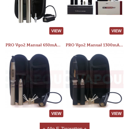
VIEW
VIEW
PRO Vgo2 Manual 650mAh Kit
PRO Vgo2 Manual 1300mAh Kit
VIEW
VIEW
+ Alle E Zigaretten +