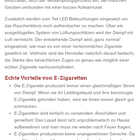
einschaltet, setzt der Verdampfungsprozess ein, bei manchen
Geräten verbunden mit einer kurzen Aufwärmzeit.
Zusätzlich werden zum Teil LED Beleuchtungen eingesetzt um
das Raucherlebnis noch authentischer zu machen. Über ein
ausgeklügeltes System von Lüftungsschlitzen wird der Dampf mit
Luft vermischt. Der entstehende Dampf wird „ganz normal“
eingeatmet, wie man es von einer herkömmlichen Zigarette
gewöhnt ist. Vielmehr sind die Hersteller natürlich darauf bedacht,
die Stärke des tatsächlichen Zuges so genau wie möglich einer
echten Zigarette nachzuempfinden.
Echte Vorteile von E-Zigaretten
Die E-Zigarette produziert immer einen gleichmäßigen Strom
von Dampf. Wenn sie ihr Lieblingsliquid und ihre bevorzugte
E-Zigarette gefunden haben, wird sie ihnen immer gleich gut
schmecken.
E-Zigaretten sind einfach zu verwenden. Anschalten und
genießen! Das Liquid lässt sich unproblematisch zu Hause
aufbewahren und man muss nie wieder nach Feuer fragen.
E-Zigaretten produzieren keine unangenehmen Gerüche. Da