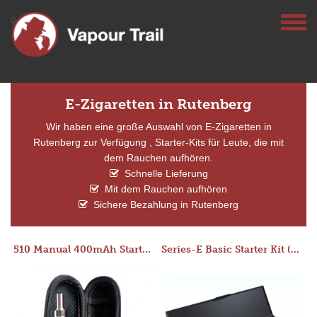
E-Zigaretten in Rutenberg
Wir haben eine große Auswahl von E-Zigaretten in
Rutenberg zur Verfügung , Starter-Kits für Leute, die mit
dem Rauchen aufhören.
Schnelle Lieferung
Mit dem Rauchen aufhören
Sichere Bezahlung in Rutenberg
510 Manual 400mAh Starter Kit
Series-E Basic Starter Kit (No Tank)