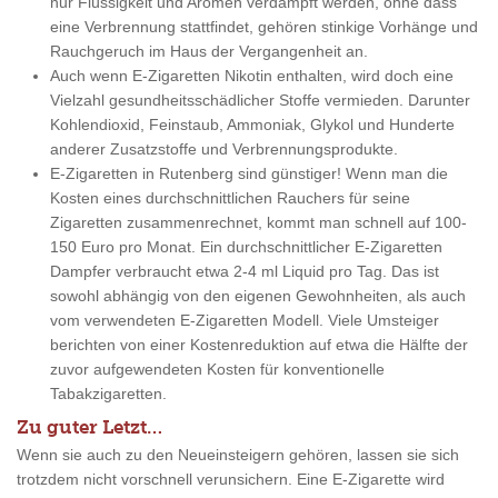
nur Flüssigkeit und Aromen verdampft werden, ohne dass
eine Verbrennung stattfindet, gehören stinkige Vorhänge und
Rauchgeruch im Haus der Vergangenheit an.
Auch wenn E-Zigaretten Nikotin enthalten, wird doch eine
Vielzahl gesundheitsschädlicher Stoffe vermieden. Darunter
Kohlendioxid, Feinstaub, Ammoniak, Glykol und Hunderte
anderer Zusatzstoffe und Verbrennungsprodukte.
E-Zigaretten in Rutenberg sind günstiger! Wenn man die
Kosten eines durchschnittlichen Rauchers für seine
Zigaretten zusammenrechnet, kommt man schnell auf 100-
150 Euro pro Monat. Ein durchschnittlicher E-Zigaretten
Dampfer verbraucht etwa 2-4 ml Liquid pro Tag. Das ist
sowohl abhängig von den eigenen Gewohnheiten, als auch
vom verwendeten E-Zigaretten Modell. Viele Umsteiger
berichten von einer Kostenreduktion auf etwa die Hälfte der
zuvor aufgewendeten Kosten für konventionelle
Tabakzigaretten.
Zu guter Letzt…
Wenn sie auch zu den Neueinsteigern gehören, lassen sie sich
trotzdem nicht vorschnell verunsichern. Eine E-Zigarette wird