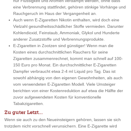
nur Flüssigkeit und Aromen verdampft werden, ohne dass
eine Verbrennung stattfindet, gehören stinkige Vorhänge und
Rauchgeruch im Haus der Vergangenheit an.
Auch wenn E-Zigaretten Nikotin enthalten, wird doch eine
Vielzahl gesundheitsschädlicher Stoffe vermieden. Darunter
Kohlendioxid, Feinstaub, Ammoniak, Glykol und Hunderte
anderer Zusatzstoffe und Verbrennungsprodukte.
E-Zigaretten in Zootzen sind günstiger! Wenn man die
Kosten eines durchschnittlichen Rauchers für seine
Zigaretten zusammenrechnet, kommt man schnell auf 100-
150 Euro pro Monat. Ein durchschnittlicher E-Zigaretten
Dampfer verbraucht etwa 2-4 ml Liquid pro Tag. Das ist
sowohl abhängig von den eigenen Gewohnheiten, als auch
vom verwendeten E-Zigaretten Modell. Viele Umsteiger
berichten von einer Kostenreduktion auf etwa die Hälfte der
zuvor aufgewendeten Kosten für konventionelle
Tabakzigaretten.
Zu guter Letzt…
Wenn sie auch zu den Neueinsteigern gehören, lassen sie sich
trotzdem nicht vorschnell verunsichern. Eine E-Zigarette wird