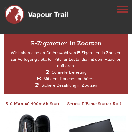
E-Zigaretten in Zootzen
Wir haben eine große Auswahl von E-Zigaretten in Zootzen
zur Verfügung , Starter-Kits für Leute, die mit dem Rauchen
aufhören.
Schnelle Lieferung
Mit dem Rauchen aufhören
Sichere Bezahlung in Zootzen
510 Manual 400mAh Starter Kit
Series-E Basic Starter Kit (No Tank)