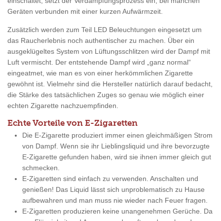
einschaltet, setzt der Verdampfungsprozess ein, bei manchen
Geräten verbunden mit einer kurzen Aufwärmzeit.
Zusätzlich werden zum Teil LED Beleuchtungen eingesetzt um
das Raucherlebnis noch authentischer zu machen. Über ein
ausgeklügeltes System von Lüftungsschlitzen wird der Dampf mit
Luft vermischt. Der entstehende Dampf wird „ganz normal“
eingeatmet, wie man es von einer herkömmlichen Zigarette
gewöhnt ist. Vielmehr sind die Hersteller natürlich darauf bedacht,
die Stärke des tatsächlichen Zuges so genau wie möglich einer
echten Zigarette nachzuempfinden.
Echte Vorteile von E-Zigaretten
Die E-Zigarette produziert immer einen gleichmäßigen Strom
von Dampf. Wenn sie ihr Lieblingsliquid und ihre bevorzugte
E-Zigarette gefunden haben, wird sie ihnen immer gleich gut
schmecken.
E-Zigaretten sind einfach zu verwenden. Anschalten und
genießen! Das Liquid lässt sich unproblematisch zu Hause
aufbewahren und man muss nie wieder nach Feuer fragen.
E-Zigaretten produzieren keine unangenehmen Gerüche. Da