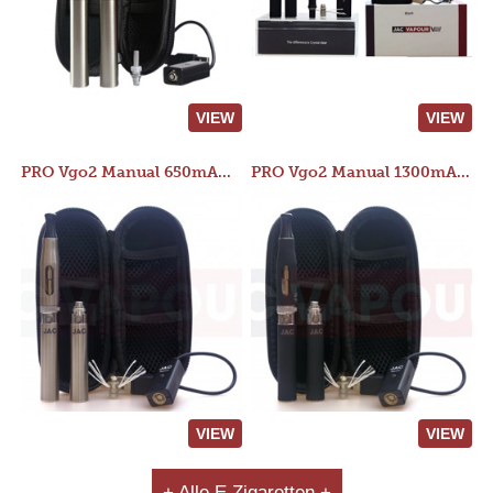
VIEW
VIEW
PRO Vgo2 Manual 650mAh Kit
PRO Vgo2 Manual 1300mAh Kit
VIEW
VIEW
+ Alle E Zigaretten +