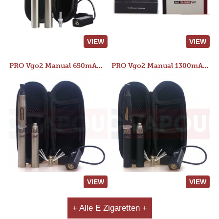
VIEW
VIEW
PRO Vgo2 Manual 650mAh Kit
PRO Vgo2 Manual 1300mAh Kit
VIEW
VIEW
+ Alle E Zigaretten +