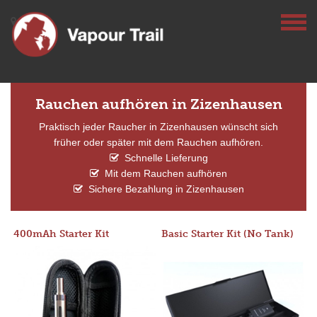
Rauchen aufhören in Zizenhausen
Praktisch jeder Raucher in Zizenhausen wünscht sich
früher oder später mit dem Rauchen aufhören.
Schnelle Lieferung
Mit dem Rauchen aufhören
Sichere Bezahlung in Zizenhausen
400mAh Starter Kit
Basic Starter Kit (No Tank)