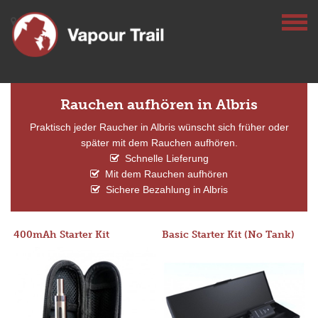
Rauchen aufhören in Albris
Praktisch jeder Raucher in Albris wünscht sich früher oder
später mit dem Rauchen aufhören.
Schnelle Lieferung
Mit dem Rauchen aufhören
Sichere Bezahlung in Albris
400mAh Starter Kit
Basic Starter Kit (No Tank)