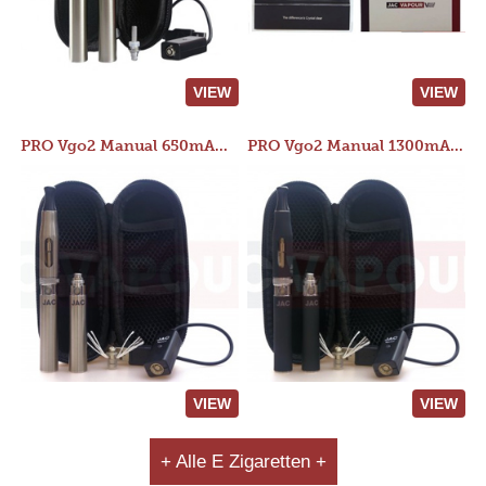
VIEW
VIEW
PRO Vgo2 Manual 650mAh Kit
PRO Vgo2 Manual 1300mAh Kit
VIEW
VIEW
+ Alle E Zigaretten +