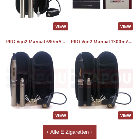
VIEW
VIEW
PRO Vgo2 Manual 650mAh Kit
PRO Vgo2 Manual 1300mAh Kit
VIEW
VIEW
+ Alle E Zigaretten +