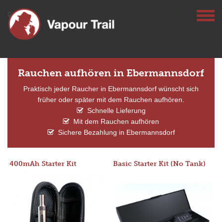
Rauchen aufhören in Ebermannsdorf
Praktisch jeder Raucher in Ebermannsdorf wünscht sich
früher oder später mit dem Rauchen aufhören.
Schnelle Lieferung
Mit dem Rauchen aufhören
Sichere Bezahlung in Ebermannsdorf
400mAh Starter Kit
Basic Starter Kit (No Tank)