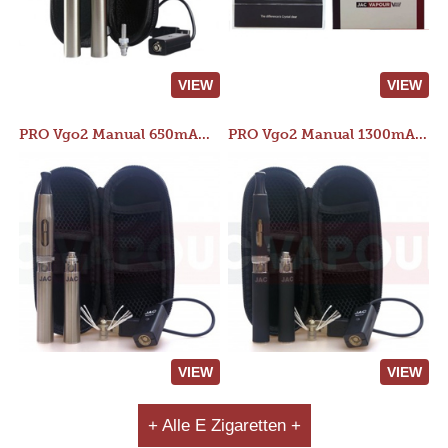
VIEW
VIEW
PRO Vgo2 Manual 650mAh Kit
PRO Vgo2 Manual 1300mAh Kit
VIEW
VIEW
+ Alle E Zigaretten +