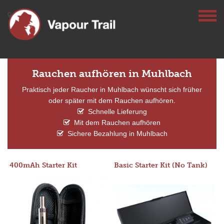
Rauchen aufhören in Muhlbach
Praktisch jeder Raucher in Muhlbach wünscht sich früher
oder später mit dem Rauchen aufhören.
Schnelle Lieferung
Mit dem Rauchen aufhören
Sichere Bezahlung in Muhlbach
400mAh Starter Kit
Basic Starter Kit (No Tank)