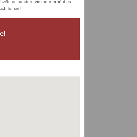
Schwäche, sondern vielmehr erhöht es
ch für sie!
e!