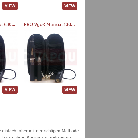
VIEW
VIEW
PRO Vgo2 Manual 650mAh Kit
PRO Vgo2 Manual 1300mAh Kit
VIEW
VIEW
 einfach, aber mit der richtigen Methode
 Chance ihren Konsum zu reduzieren