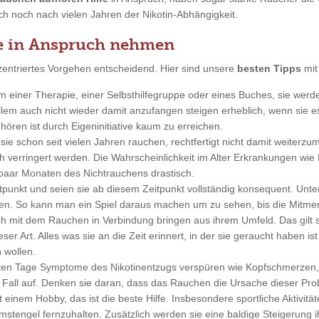
uch noch nach vielen Jahren der Nikotin-Abhängigkeit.
e in Anspruch nehmen
entriertes Vorgehen entscheidend. Hier sind unsere
besten Tipps
mit
rm einer Therapie, einer Selbsthilfegruppe oder eines Buches, sie wer
em auch nicht wieder damit anzufangen steigen erheblich, wenn sie e
ören ist durch Eigeninitiative kaum zu erreichen.
sie schon seit vielen Jahren rauchen, rechtfertigt nicht damit weiterz
h verringert werden. Die Wahrscheinlichkeit im Alter Erkrankungen wie 
 paar Monaten des Nichtrauchens drastisch.
tpunkt und seien sie ab diesem Zeitpunkt vollständig konsequent. Unt
en. So kann man ein Spiel daraus machen um zu sehen, bis die Mitm
ich mit dem Rauchen in Verbindung bringen aus ihrem Umfeld. Das gilt 
r Art. Alles was sie an die Zeit erinnert, in der sie geraucht haben ist 
 wollen.
ten Tage Symptome des Nikotinentzugs verspüren wie Kopfschmerzen, G
n Fall auf. Denken sie daran, dass das Rauchen die Ursache dieser Prob
t einem Hobby, das ist die beste Hilfe. Insbesondere sportliche Aktivi
stengel fernzuhalten. Zusätzlich werden sie eine baldige Steigerung ih