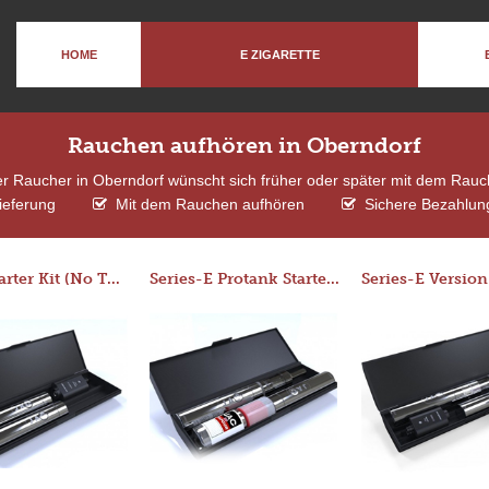
HOME
E ZIGARETTE
Rauchen aufhören in Oberndorf
er Raucher in Oberndorf wünscht sich früher oder später mit dem Rau
ieferung
Mit dem Rauchen aufhören
Sichere Bezahlung
Basic Starter Kit (No Tank)
Series-E Protank Starter Kit