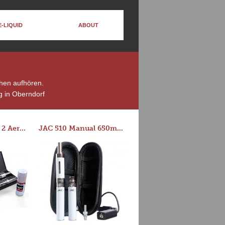
E-LIQUID
ABOUT
chen aufhören.
 in Oberndorf
Series-E Version 2 Aero Tank Starter Kit
JAC 510 Manual 650mAh Starter Kit