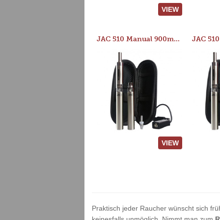
VIEW
JAC 510 Manual 900mAh Starter Kit
VIEW
Praktisch jeder Raucher wünscht sich frü
keinesfalls unmöglich. Nimmt man zum
R