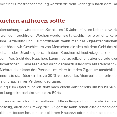
ur mit einer Ersatzbeschäftigung werden sie dem Verlangen nach dem 
chen aufhören sollte
Untersuchungen wird eine im Schnitt um 10 Jahre kürzere Lebenserwartu
 wenigen rauchfreien Wochen werden sie tatsächlich eine erhöhte körper
ihre Verdauung und Haut profitieren, wenn man das Zigarettenrauchen 
 Jahr hören wir Geschichten von Menschen die sich mit dem Geld das s
ebaut oder Urlaube gebucht haben. Rauchen ist heutzutage Luxus.
ger – Aus Sicht des Rauchers kaum nachzuvollziehen, aber gerade die
raucherzonen. Diese reagieren dann geradezu allergisch auf Rauchsch
n Nichtraucher kann der Passivrauch einer fremden Zigarette tatsächli
nnen sie sich über ein bis zu 30 % verbessertes Atemverhalten erfr
s und auch ihrer Verdauungsorgane.
nkung zum Opfer zu fallen sinkt nach einem Jahr bereits um bis zu 50 %
as Lungenkrebsrisiko um bis zu 50 %.
hmen sie beim Rauchen aufhören Hilfe in Anspruch und verstecken sie 
vielfältig, auch der Umweg zur E-Zigarette kann schon eine entscheide
e sich am besten heute noch bei ihrem Hausarzt oder suchen sie ein en