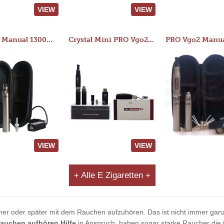
VIEW
VIEW
JAC 510 Manual 1300mAh Starter Kit
Crystal Mini PRO Vgo2 Manual 400mAh Kit
VIEW
VIEW
+ Alle E Zigaretten +
her oder später mit dem Rauchen aufzuhören. Das ist nicht immer ganz
auchen aufhören Hilfe
in Anspruch, haben sogar starke Raucher die