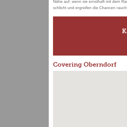
Nähe auf, wenn sie ernsthaft mit dem Ra
schlicht und ergreifen die Chancen rauchf
K
Covering Oberndorf