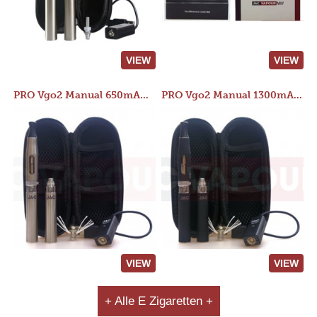
VIEW
VIEW
PRO Vgo2 Manual 650mAh Kit
PRO Vgo2 Manual 1300mAh Kit
VIEW
VIEW
+ Alle E Zigaretten +