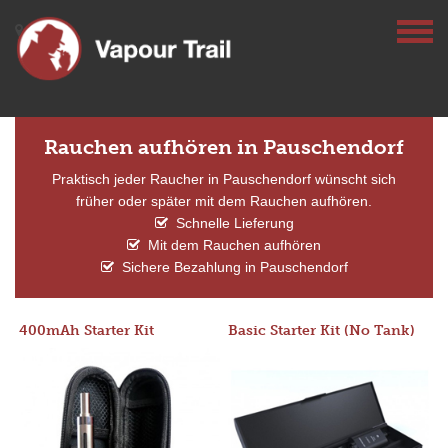
Rauchen aufhören in Pauschendorf
Praktisch jeder Raucher in Pauschendorf wünscht sich
früher oder später mit dem Rauchen aufhören.
Schnelle Lieferung
Mit dem Rauchen aufhören
Sichere Bezahlung in Pauschendorf
400mAh Starter Kit
Basic Starter Kit (No Tank)