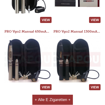
VIEW
VIEW
PRO Vgo2 Manual 650mAh Kit
PRO Vgo2 Manual 1300mAh Kit
VIEW
VIEW
+ Alle E Zigaretten +