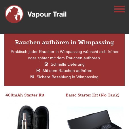
Rauchen aufhören in Wimpassing
Praktisch jeder Raucher in Wimpassing wünscht sich früher
oder später mit dem Rauchen aufhören.
Schnelle Lieferung
Mit dem Rauchen aufhören
Sichere Bezahlung in Wimpassing
400mAh Starter Kit
Basic Starter Kit (No Tank)