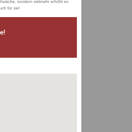
Schwäche, sondern vielmehr erhöht es
ch für sie!
e!