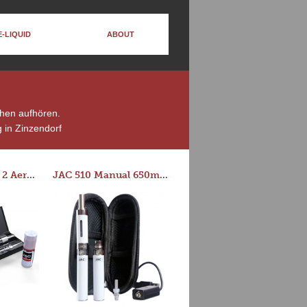
E-LIQUID
ABOUT
chen aufhören.
 in Zinzendorf
Series-E Version 2 Aero Tank Starter Kit
JAC 510 Manual 650mAh Starter Kit