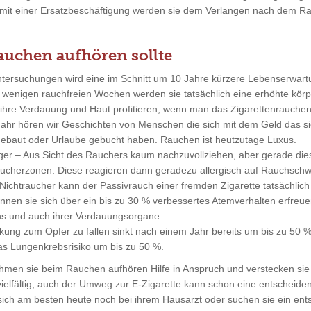
ur mit einer Ersatzbeschäftigung werden sie dem Verlangen nach dem 
chen aufhören sollte
Untersuchungen wird eine im Schnitt um 10 Jahre kürzere Lebenserwartu
 wenigen rauchfreien Wochen werden sie tatsächlich eine erhöhte körper
ihre Verdauung und Haut profitieren, wenn man das Zigarettenrauchen 
 Jahr hören wir Geschichten von Menschen die sich mit dem Geld das s
ebaut oder Urlaube gebucht haben. Rauchen ist heutzutage Luxus.
ger – Aus Sicht des Rauchers kaum nachzuvollziehen, aber gerade die
raucherzonen. Diese reagieren dann geradezu allergisch auf Rauchsch
n Nichtraucher kann der Passivrauch einer fremden Zigarette tatsächli
nnen sie sich über ein bis zu 30 % verbessertes Atemverhalten erfr
s und auch ihrer Verdauungsorgane.
nkung zum Opfer zu fallen sinkt nach einem Jahr bereits um bis zu 50 %
as Lungenkrebsrisiko um bis zu 50 %.
hmen sie beim Rauchen aufhören Hilfe in Anspruch und verstecken sie 
vielfältig, auch der Umweg zur E-Zigarette kann schon eine entscheide
e sich am besten heute noch bei ihrem Hausarzt oder suchen sie ein en