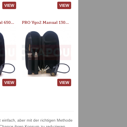
VIEW
VIEW
PRO Vgo2 Manual 650mAh Kit
PRO Vgo2 Manual 1300mAh Kit
VIEW
VIEW
 einfach, aber mit der richtigen Methode
 Chance ihren Konsum zu reduzieren