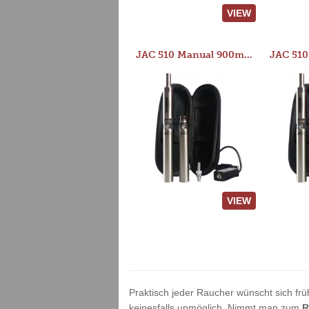
VIEW
JAC 510 Manual 900mAh Starter Kit
VIEW
Praktisch jeder Raucher wünscht sich frü
keinesfalls unmöglich. Nimmt man zum
R