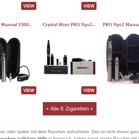
VIEW
VIEW
JAC 510 Manual 1300mAh Starter Kit
Crystal Mini PRO Vgo2 Manual 400mAh Kit
VIEW
VIEW
+ Alle E Zigaretten +
her oder später mit dem Rauchen aufzuhören. Das ist nicht immer ganz
auchen aufhören Hilfe
in Anspruch, haben sogar starke Raucher die