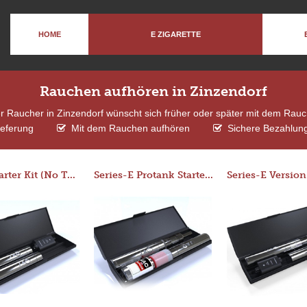
HOME
E ZIGARETTE
Rauchen aufhören in Zinzendorf
er Raucher in Zinzendorf wünscht sich früher oder später mit dem Rau
ieferung
Mit dem Rauchen aufhören
Sichere Bezahlung
Basic Starter Kit (No Tank)
Series-E Protank Starter Kit