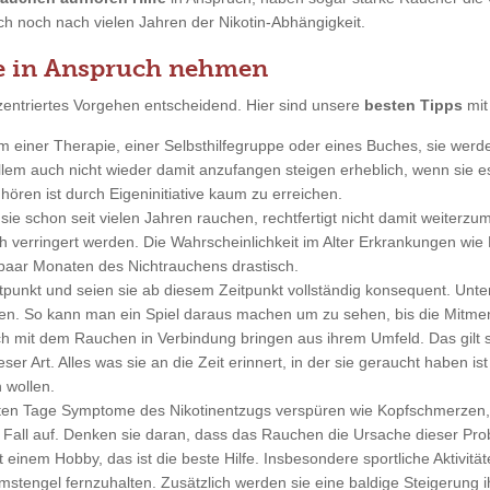
uch noch nach vielen Jahren der Nikotin-Abhängigkeit.
e in Anspruch nehmen
entriertes Vorgehen entscheidend. Hier sind unsere
besten Tipps
mit
rm einer Therapie, einer Selbsthilfegruppe oder eines Buches, sie wer
em auch nicht wieder damit anzufangen steigen erheblich, wenn sie e
ören ist durch Eigeninitiative kaum zu erreichen.
sie schon seit vielen Jahren rauchen, rechtfertigt nicht damit weiterz
h verringert werden. Die Wahrscheinlichkeit im Alter Erkrankungen wie 
 paar Monaten des Nichtrauchens drastisch.
tpunkt und seien sie ab diesem Zeitpunkt vollständig konsequent. Unt
en. So kann man ein Spiel daraus machen um zu sehen, bis die Mitm
ich mit dem Rauchen in Verbindung bringen aus ihrem Umfeld. Das gilt 
r Art. Alles was sie an die Zeit erinnert, in der sie geraucht haben ist 
 wollen.
ten Tage Symptome des Nikotinentzugs verspüren wie Kopfschmerzen, G
n Fall auf. Denken sie daran, dass das Rauchen die Ursache dieser Prob
t einem Hobby, das ist die beste Hilfe. Insbesondere sportliche Aktivi
stengel fernzuhalten. Zusätzlich werden sie eine baldige Steigerung ih