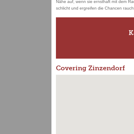
Nähe auf, wenn sie ernsthaft mit dem Ra
schlicht und ergreifen die Chancen rauchf
K
Covering Zinzendorf