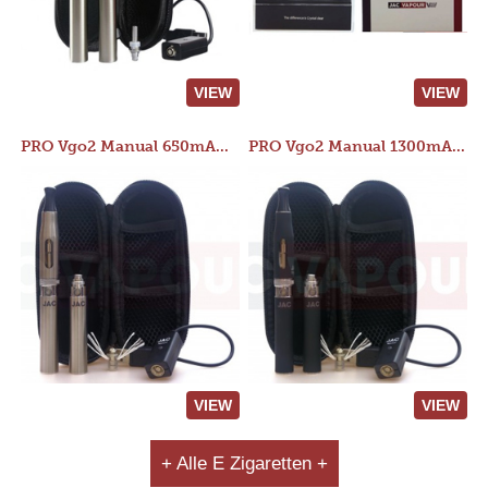
VIEW
VIEW
PRO Vgo2 Manual 650mAh Kit
PRO Vgo2 Manual 1300mAh Kit
VIEW
VIEW
+ Alle E Zigaretten +