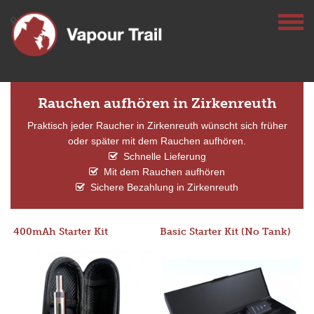
Rauchen aufhören in Zirkenreuth
Praktisch jeder Raucher in Zirkenreuth wünscht sich früher
oder später mit dem Rauchen aufhören.
Schnelle Lieferung
Mit dem Rauchen aufhören
Sichere Bezahlung in Zirkenreuth
400mAh Starter Kit
Basic Starter Kit (No Tank)