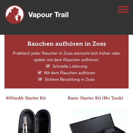
Rauchen aufhören in Zoss
Praktisch jeder Raucher in Zoss wünscht sich früher oder
später mit dem Rauchen aufhören.
Schnelle Lieferung
Mit dem Rauchen aufhören
Sichere Bezahlung in Zoss
400mAh Starter Kit
Basic Starter Kit (No Tank)