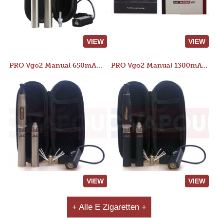
VIEW
VIEW
PRO Vgo2 Manual 650mAh Kit
PRO Vgo2 Manual 1300mAh Kit
VIEW
VIEW
+ Alle E Zigaretten +