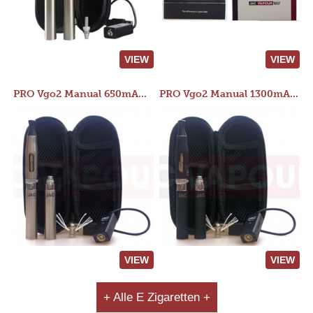
VIEW
VIEW
PRO Vgo2 Manual 650mAh Kit
PRO Vgo2 Manual 1300mAh Kit
VIEW
VIEW
+ Alle E Zigaretten +