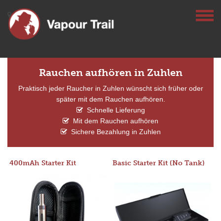
Rauchen aufhören in Zuhlen
Praktisch jeder Raucher in Zuhlen wünscht sich früher oder
später mit dem Rauchen aufhören.
Schnelle Lieferung
Mit dem Rauchen aufhören
Sichere Bezahlung in Zuhlen
400mAh Starter Kit
Basic Starter Kit (No Tank)