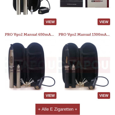
VIEW
VIEW
PRO Vgo2 Manual 650mAh Kit
PRO Vgo2 Manual 1300mAh Kit
VIEW
VIEW
+ Alle E Zigaretten +