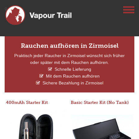
Rauchen aufhören in Zirmoisel
Praktisch jeder Raucher in Zirmoisel wünscht sich früher
oder später mit dem Rauchen aufhören.
Schnelle Lieferung
Mit dem Rauchen aufhören
Sichere Bezahlung in Zirmoisel
400mAh Starter Kit
Basic Starter Kit (No Tank)