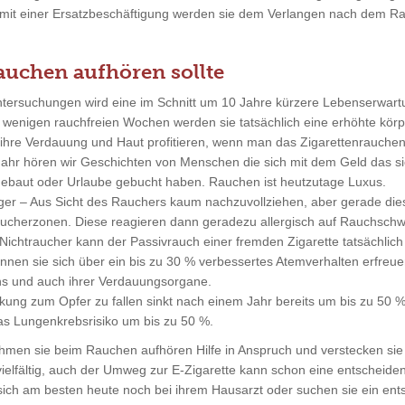
ur mit einer Ersatzbeschäftigung werden sie dem Verlangen nach dem 
chen aufhören sollte
Untersuchungen wird eine im Schnitt um 10 Jahre kürzere Lebenserwartu
 wenigen rauchfreien Wochen werden sie tatsächlich eine erhöhte körper
ihre Verdauung und Haut profitieren, wenn man das Zigarettenrauchen 
 Jahr hören wir Geschichten von Menschen die sich mit dem Geld das s
ebaut oder Urlaube gebucht haben. Rauchen ist heutzutage Luxus.
ger – Aus Sicht des Rauchers kaum nachzuvollziehen, aber gerade die
raucherzonen. Diese reagieren dann geradezu allergisch auf Rauchsch
n Nichtraucher kann der Passivrauch einer fremden Zigarette tatsächli
nnen sie sich über ein bis zu 30 % verbessertes Atemverhalten erfr
s und auch ihrer Verdauungsorgane.
nkung zum Opfer zu fallen sinkt nach einem Jahr bereits um bis zu 50 %
as Lungenkrebsrisiko um bis zu 50 %.
hmen sie beim Rauchen aufhören Hilfe in Anspruch und verstecken sie 
vielfältig, auch der Umweg zur E-Zigarette kann schon eine entscheide
e sich am besten heute noch bei ihrem Hausarzt oder suchen sie ein en