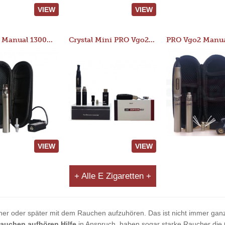
VIEW
VIEW
JAC 510 Manual 1300mAh Starter Kit
Crystal Mini PRO Vgo2 Manual 400mAh Kit
VIEW
VIEW
+ Alle E Zigaretten +
her oder später mit dem Rauchen aufzuhören. Das ist nicht immer ganz
auchen aufhören Hilfe
in Anspruch, haben sogar starke Raucher die