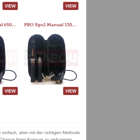
VIEW
VIEW
PRO Vgo2 Manual 650mAh Kit
PRO Vgo2 Manual 1300mAh Kit
VIEW
VIEW
 einfach, aber mit der richtigen Methode
 Chance ihren Konsum zu reduzieren