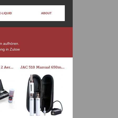
E-LIQUID
ABOUT
en aufhören.
ng in Zulow
Series-E Version 2 Aero Tank Starter Kit
JAC 510 Manual 650mAh Starter Kit