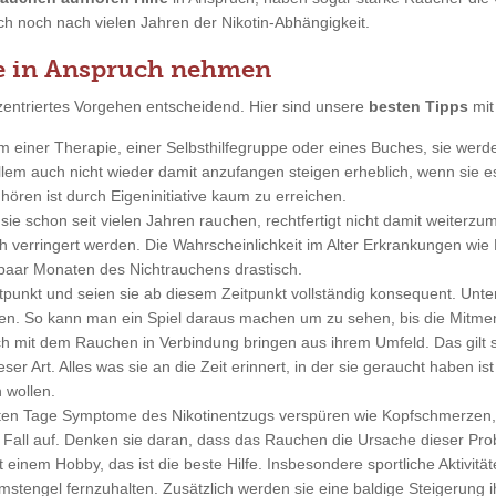
uch noch nach vielen Jahren der Nikotin-Abhängigkeit.
e in Anspruch nehmen
entriertes Vorgehen entscheidend. Hier sind unsere
besten Tipps
mit
rm einer Therapie, einer Selbsthilfegruppe oder eines Buches, sie wer
em auch nicht wieder damit anzufangen steigen erheblich, wenn sie e
ören ist durch Eigeninitiative kaum zu erreichen.
sie schon seit vielen Jahren rauchen, rechtfertigt nicht damit weiterz
h verringert werden. Die Wahrscheinlichkeit im Alter Erkrankungen wie 
 paar Monaten des Nichtrauchens drastisch.
tpunkt und seien sie ab diesem Zeitpunkt vollständig konsequent. Unt
en. So kann man ein Spiel daraus machen um zu sehen, bis die Mitm
ich mit dem Rauchen in Verbindung bringen aus ihrem Umfeld. Das gilt 
r Art. Alles was sie an die Zeit erinnert, in der sie geraucht haben ist 
 wollen.
ten Tage Symptome des Nikotinentzugs verspüren wie Kopfschmerzen, G
n Fall auf. Denken sie daran, dass das Rauchen die Ursache dieser Prob
t einem Hobby, das ist die beste Hilfe. Insbesondere sportliche Aktivi
stengel fernzuhalten. Zusätzlich werden sie eine baldige Steigerung ih