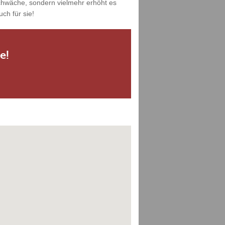
Schwäche, sondern vielmehr erhöht es
ch für sie!
e!