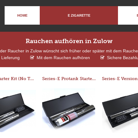
HOME
E ZIGARETTE
Rauchen aufhören in Zulow
eder Raucher in Zulow wünscht sich früher oder später mit dem Rauch
 Lieferung
Mit dem Rauchen aufhören
Sichere Bezahlu
Basic Starter Kit (No Tank)
Series-E Protank Starter Kit