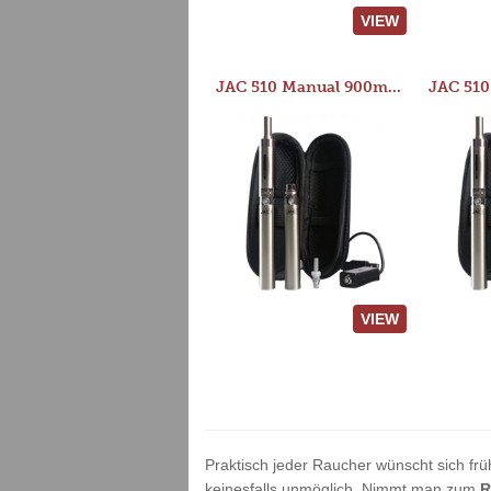
VIEW
JAC 510 Manual 900mAh Starter Kit
VIEW
Praktisch jeder Raucher wünscht sich frü
keinesfalls unmöglich. Nimmt man zum
R