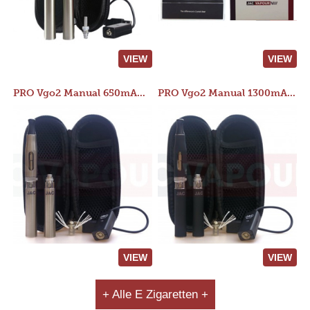
VIEW
VIEW
PRO Vgo2 Manual 650mAh Kit
PRO Vgo2 Manual 1300mAh Kit
VIEW
VIEW
+ Alle E Zigaretten +