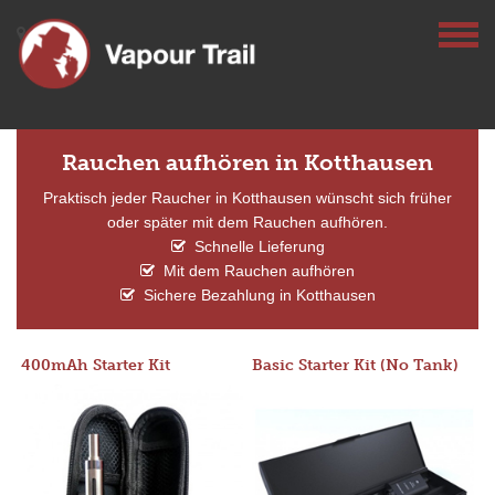
Rauchen aufhören in Kotthausen
Praktisch jeder Raucher in Kotthausen wünscht sich früher
oder später mit dem Rauchen aufhören.
Schnelle Lieferung
Mit dem Rauchen aufhören
Sichere Bezahlung in Kotthausen
400mAh Starter Kit
Basic Starter Kit (No Tank)