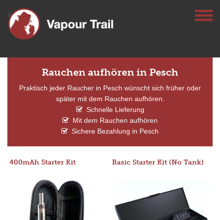
Rauchen aufhören in Pesch
Praktisch jeder Raucher in Pesch wünscht sich früher oder
später mit dem Rauchen aufhören.
Schnelle Lieferung
Mit dem Rauchen aufhören
Sichere Bezahlung in Pesch
400mAh Starter Kit
Basic Starter Kit (No Tank)