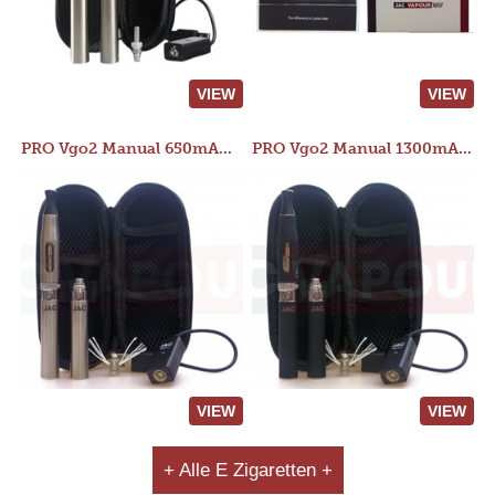
VIEW
VIEW
PRO Vgo2 Manual 650mAh Kit
PRO Vgo2 Manual 1300mAh Kit
VIEW
VIEW
+ Alle E Zigaretten +