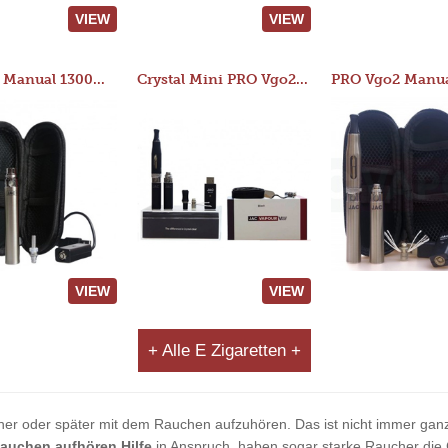
VIEW
VIEW
JAC 510 Manual 1300mAh Starter Kit
Crystal Mini PRO Vgo2 Manual 400mAh Kit
VIEW
VIEW
+ Alle E Zigaretten +
her oder später mit dem Rauchen aufzuhören. Das ist nicht immer ganz
auchen aufhören Hilfe
in Anspruch, haben sogar starke Raucher die