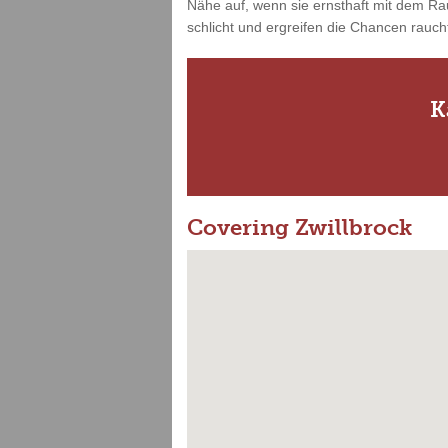
Nähe auf, wenn sie ernsthaft mit dem Ra
schlicht und ergreifen die Chancen rauchf
K
Covering Zwillbrock