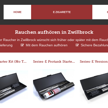
HOME
E ZIGARETTE
Rauchen aufhören in Zwillbrock
er Raucher in Zwillbrock wünscht sich früher oder später mit dem Rau
ieferung
Mit dem Rauchen aufhören
Sichere Bezahlung
Basic Starter Kit (No Tank)
Series-E Protank Starter Kit