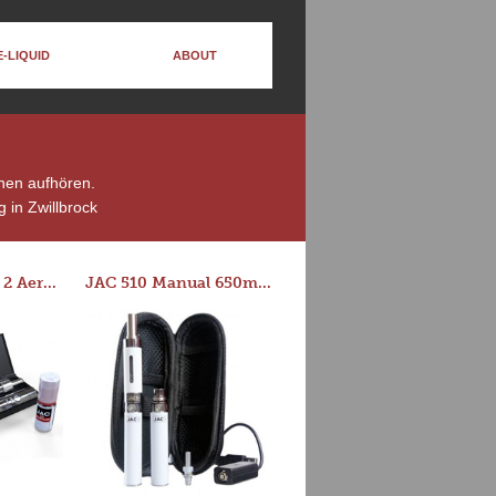
E-LIQUID
ABOUT
chen aufhören.
 in Zwillbrock
Series-E Version 2 Aero Tank Starter Kit
JAC 510 Manual 650mAh Starter Kit