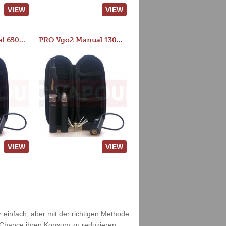
VIEW
VIEW
PRO Vgo2 Manual 650mAh Kit
PRO Vgo2 Manual 1300mAh Kit
VIEW
VIEW
 einfach, aber mit der richtigen Methode
 Chance ihren Konsum zu reduzieren