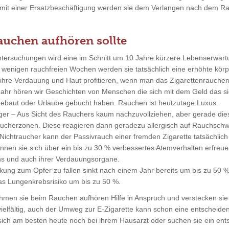
ur mit einer Ersatzbeschäftigung werden sie dem Verlangen nach dem 
chen aufhören sollte
Untersuchungen wird eine im Schnitt um 10 Jahre kürzere Lebenserwartu
 wenigen rauchfreien Wochen werden sie tatsächlich eine erhöhte körper
ihre Verdauung und Haut profitieren, wenn man das Zigarettenrauchen 
 Jahr hören wir Geschichten von Menschen die sich mit dem Geld das s
ebaut oder Urlaube gebucht haben. Rauchen ist heutzutage Luxus.
ger – Aus Sicht des Rauchers kaum nachzuvollziehen, aber gerade die
raucherzonen. Diese reagieren dann geradezu allergisch auf Rauchsch
n Nichtraucher kann der Passivrauch einer fremden Zigarette tatsächli
nnen sie sich über ein bis zu 30 % verbessertes Atemverhalten erfr
s und auch ihrer Verdauungsorgane.
nkung zum Opfer zu fallen sinkt nach einem Jahr bereits um bis zu 50 %
as Lungenkrebsrisiko um bis zu 50 %.
hmen sie beim Rauchen aufhören Hilfe in Anspruch und verstecken sie 
vielfältig, auch der Umweg zur E-Zigarette kann schon eine entscheide
e sich am besten heute noch bei ihrem Hausarzt oder suchen sie ein en