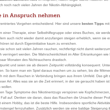
uch noch nach vielen Jahren der Nikotin-Abhängigkeit.
e in Anspruch nehmen
entriertes Vorgehen entscheidend. Hier sind unsere
besten Tipps
mit
rm einer Therapie, einer Selbsthilfegruppe oder eines Buches, sie wer
em auch nicht wieder damit anzufangen steigen erheblich, wenn sie e
ören ist durch Eigeninitiative kaum zu erreichen.
sie schon seit vielen Jahren rauchen, rechtfertigt nicht damit weiterz
h verringert werden. Die Wahrscheinlichkeit im Alter Erkrankungen wie 
 paar Monaten des Nichtrauchens drastisch.
tpunkt und seien sie ab diesem Zeitpunkt vollständig konsequent. Unt
en. So kann man ein Spiel daraus machen um zu sehen, bis die Mitm
ich mit dem Rauchen in Verbindung bringen aus ihrem Umfeld. Das gilt 
r Art. Alles was sie an die Zeit erinnert, in der sie geraucht haben ist 
 wollen.
ten Tage Symptome des Nikotinentzugs verspüren wie Kopfschmerzen, G
n Fall auf. Denken sie daran, dass das Rauchen die Ursache dieser Prob
t einem Hobby, das ist die beste Hilfe. Insbesondere sportliche Aktivi
stengel fernzuhalten. Zusätzlich werden sie eine baldige Steigerung ih