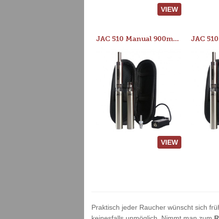
VIEW
JAC 510 Manual 900mAh Starter Kit
VIEW
Praktisch jeder Raucher wünscht sich frü
keinesfalls unmöglich. Nimmt man zum
R