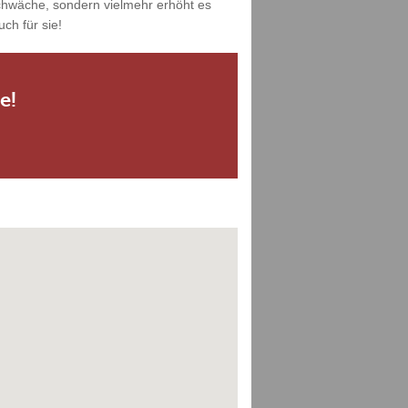
Schwäche, sondern vielmehr erhöht es
ch für sie!
e!