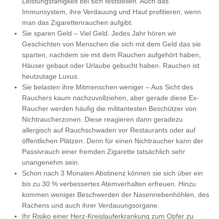
Leistungsfähigkeit bei sich feststellen. Auch das
Immunsystem, ihre Verdauung und Haut profitieren, wenn
man das Zigarettenrauchen aufgibt.
Sie sparen Geld – Viel Geld. Jedes Jahr hören wir
Geschichten von Menschen die sich mit dem Geld das sie
sparten, nachdem sie mit dem Rauchen aufgehört haben,
Häuser gebaut oder Urlaube gebucht haben. Rauchen ist
heutzutage Luxus.
Sie belasten ihre Mitmenschen weniger – Aus Sicht des
Rauchers kaum nachzuvollziehen, aber gerade diese Ex-
Raucher werden häufig die militantesten Beschützer von
Nichtraucherzonen. Diese reagieren dann geradezu
allergisch auf Rauchschwaden vor Restaurants oder auf
öffentlichen Plätzen. Denn für einen Nichtraucher kann der
Passivrauch einer fremden Zigarette tatsächlich sehr
unangenehm sein.
Schon nach 3 Monaten Abstinenz können sie sich über ein
bis zu 30 % verbessertes Atemverhalten erfreuen. Hinzu
kommen weniger Beschwerden der Nasennebenhöhlen, des
Rachens und auch ihrer Verdauungsorgane.
Ihr Risiko einer Herz-Kreislauferkrankung zum Opfer zu