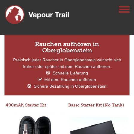
Rauchen aufhören in
Oberglobenstein
Praktisch jeder Raucher in Oberglobenstein wünscht sich
früher oder später mit dem Rauchen aufhören.
Schnelle Lieferung
Mit dem Rauchen aufhören
Sichere Bezahlung in Oberglobenstein
400mAh Starter Kit
Basic Starter Kit (No Tank)