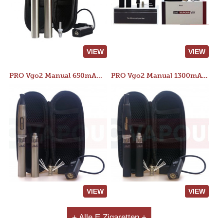
VIEW
VIEW
PRO Vgo2 Manual 650mAh Kit
PRO Vgo2 Manual 1300mAh Kit
VIEW
VIEW
+ Alle E Zigaretten +