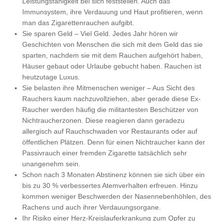
Leistungsfähigkeit bei sich feststellen. Auch das
Immunsystem, ihre Verdauung und Haut profitieren, wenn
man das Zigarettenrauchen aufgibt.
Sie sparen Geld – Viel Geld. Jedes Jahr hören wir
Geschichten von Menschen die sich mit dem Geld das sie
sparten, nachdem sie mit dem Rauchen aufgehört haben,
Häuser gebaut oder Urlaube gebucht haben. Rauchen ist
heutzutage Luxus.
Sie belasten ihre Mitmenschen weniger – Aus Sicht des
Rauchers kaum nachzuvollziehen, aber gerade diese Ex-
Raucher werden häufig die militantesten Beschützer von
Nichtraucherzonen. Diese reagieren dann geradezu
allergisch auf Rauchschwaden vor Restaurants oder auf
öffentlichen Plätzen. Denn für einen Nichtraucher kann der
Passivrauch einer fremden Zigarette tatsächlich sehr
unangenehm sein.
Schon nach 3 Monaten Abstinenz können sie sich über ein
bis zu 30 % verbessertes Atemverhalten erfreuen. Hinzu
kommen weniger Beschwerden der Nasennebenhöhlen, des
Rachens und auch ihrer Verdauungsorgane.
Ihr Risiko einer Herz-Kreislauferkrankung zum Opfer zu