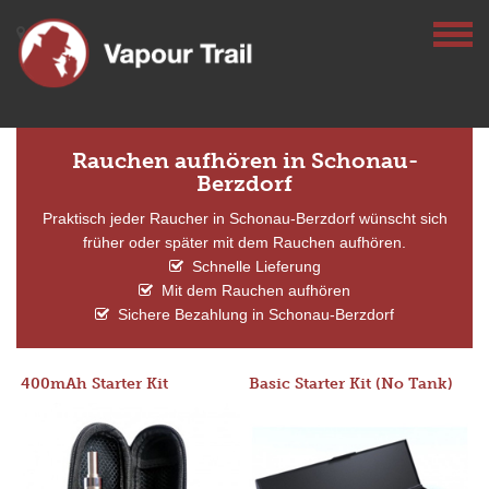
Rauchen aufhören in Schonau-
Berzdorf
Praktisch jeder Raucher in Schonau-Berzdorf wünscht sich
früher oder später mit dem Rauchen aufhören.
Schnelle Lieferung
Mit dem Rauchen aufhören
Sichere Bezahlung in Schonau-Berzdorf
400mAh Starter Kit
Basic Starter Kit (No Tank)