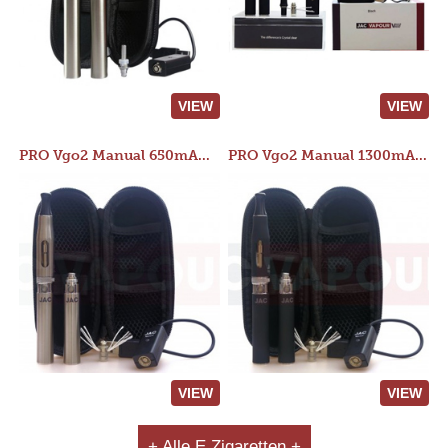
VIEW
VIEW
PRO Vgo2 Manual 650mAh Kit
PRO Vgo2 Manual 1300mAh Kit
VIEW
VIEW
+ Alle E Zigaretten +