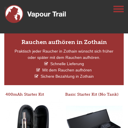
Rauchen aufhören in Zothain
Praktisch jeder Raucher in Zothain wünscht sich früher
oder später mit dem Rauchen aufhören.
Schnelle Lieferung
Mit dem Rauchen aufhören
Sichere Bezahlung in Zothain
400mAh Starter Kit
Basic Starter Kit (No Tank)