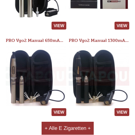
VIEW
VIEW
PRO Vgo2 Manual 650mAh Kit
PRO Vgo2 Manual 1300mAh Kit
VIEW
VIEW
+ Alle E Zigaretten +