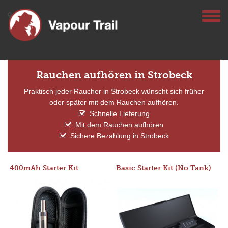
Rauchen aufhören in Strobeck
Praktisch jeder Raucher in Strobeck wünscht sich früher
oder später mit dem Rauchen aufhören.
Schnelle Lieferung
Mit dem Rauchen aufhören
Sichere Bezahlung in Strobeck
400mAh Starter Kit
Basic Starter Kit (No Tank)