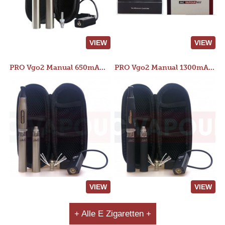
VIEW
VIEW
PRO Vgo2 Manual 650mAh Kit
PRO Vgo2 Manual 1300mAh Kit
VIEW
VIEW
+ Alle E Zigaretten +