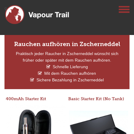
Rauchen aufhören in Zscherneddel
Praktisch jeder Raucher in Zscherneddel wünscht sich
früher oder später mit dem Rauchen aufhören.
Schnelle Lieferung
Mit dem Rauchen aufhören
Sichere Bezahlung in Zscherneddel
400mAh Starter Kit
Basic Starter Kit (No Tank)