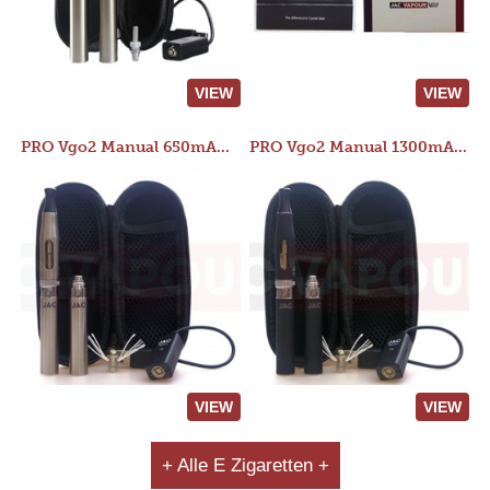
VIEW
VIEW
PRO Vgo2 Manual 650mAh Kit
PRO Vgo2 Manual 1300mAh Kit
VIEW
VIEW
+ Alle E Zigaretten +