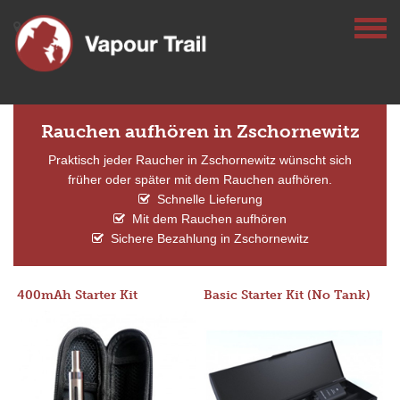
Rauchen aufhören in Zschornewitz
Praktisch jeder Raucher in Zschornewitz wünscht sich
früher oder später mit dem Rauchen aufhören.
Schnelle Lieferung
Mit dem Rauchen aufhören
Sichere Bezahlung in Zschornewitz
400mAh Starter Kit
Basic Starter Kit (No Tank)