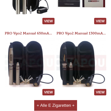
VIEW
VIEW
PRO Vgo2 Manual 650mAh Kit
PRO Vgo2 Manual 1300mAh Kit
VIEW
VIEW
+ Alle E Zigaretten +