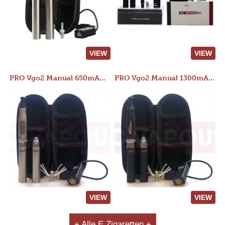
VIEW
VIEW
PRO Vgo2 Manual 650mAh Kit
PRO Vgo2 Manual 1300mAh Kit
VIEW
VIEW
+ Alle E Zigaretten +