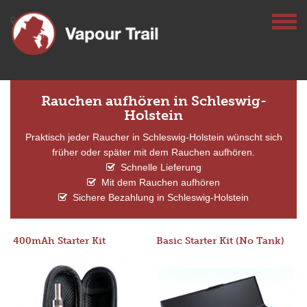
Rauchen aufhören in Schleswig-
Holstein
Praktisch jeder Raucher in Schleswig-Holstein wünscht sich
früher oder später mit dem Rauchen aufhören.
Schnelle Lieferung
Mit dem Rauchen aufhören
Sichere Bezahlung in Schleswig-Holstein
400mAh Starter Kit
Basic Starter Kit (No Tank)