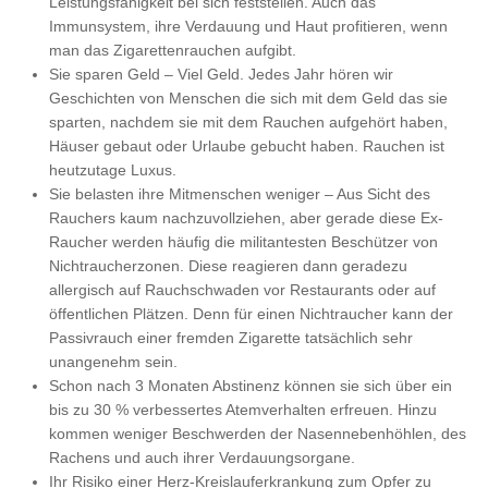
Leistungsfähigkeit bei sich feststellen. Auch das
Immunsystem, ihre Verdauung und Haut profitieren, wenn
man das Zigarettenrauchen aufgibt.
Sie sparen Geld – Viel Geld. Jedes Jahr hören wir
Geschichten von Menschen die sich mit dem Geld das sie
sparten, nachdem sie mit dem Rauchen aufgehört haben,
Häuser gebaut oder Urlaube gebucht haben. Rauchen ist
heutzutage Luxus.
Sie belasten ihre Mitmenschen weniger – Aus Sicht des
Rauchers kaum nachzuvollziehen, aber gerade diese Ex-
Raucher werden häufig die militantesten Beschützer von
Nichtraucherzonen. Diese reagieren dann geradezu
allergisch auf Rauchschwaden vor Restaurants oder auf
öffentlichen Plätzen. Denn für einen Nichtraucher kann der
Passivrauch einer fremden Zigarette tatsächlich sehr
unangenehm sein.
Schon nach 3 Monaten Abstinenz können sie sich über ein
bis zu 30 % verbessertes Atemverhalten erfreuen. Hinzu
kommen weniger Beschwerden der Nasennebenhöhlen, des
Rachens und auch ihrer Verdauungsorgane.
Ihr Risiko einer Herz-Kreislauferkrankung zum Opfer zu