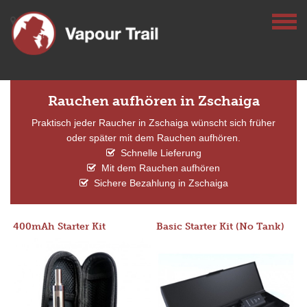
Rauchen aufhören in Zschaiga
Praktisch jeder Raucher in Zschaiga wünscht sich früher
oder später mit dem Rauchen aufhören.
Schnelle Lieferung
Mit dem Rauchen aufhören
Sichere Bezahlung in Zschaiga
400mAh Starter Kit
Basic Starter Kit (No Tank)