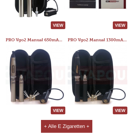
VIEW
VIEW
PRO Vgo2 Manual 650mAh Kit
PRO Vgo2 Manual 1300mAh Kit
VIEW
VIEW
+ Alle E Zigaretten +