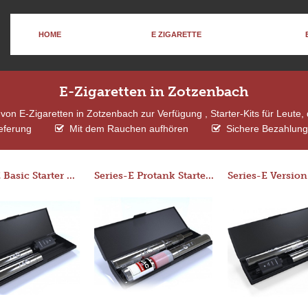
HOME
E ZIGARETTE
E-Zigaretten in Zotzenbach
on E-Zigaretten in Zotzenbach zur Verfügung , Starter-Kits für Leute
eferung
Mit dem Rauchen aufhören
Sichere Bezahlung
Series-E Basic Starter Kit (No Tank)
Series-E Protank Starter Kit