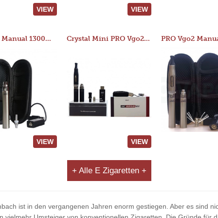
VIEW
VIEW
JAC 510 Manual 1300mAh Starter Kit
Crystal Mini PRO Vgo2 Manual 400mAh Kit
VIEW
VIEW
+ Alle E Zigaretten +
nbach ist in den vergangenen Jahren enorm gestiegen. Aber es sind nich
ielmehr Umsteiger von konventionellen Zigaretten. Die Gründe für di