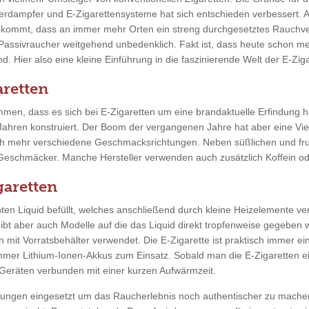
erdampfer und E-Zigarettensysteme hat sich entschieden verbessert. 
u kommt, dass an immer mehr Orten ein streng durchgesetztes Rauchve
 Passivraucher weitgehend unbedenklich. Fakt ist, dass heute schon m
. Hier also eine kleine Einführung in die faszinierende Welt der E-Ziga
retten
men, dass es sich bei E-Zigaretten um eine brandaktuelle Erfindung ha
 Jahren konstruiert. Der Boom der vergangenen Jahre hat aber eine Vie
ch mehr verschiedene Geschmacksrichtungen. Neben süßlichen und fr
 Geschmäcker. Manche Hersteller verwenden auch zusätzlich Koffein ode
garetten
en Liquid befüllt, welches anschließend durch kleine Heizelemente ver
gibt aber auch Modelle auf die das Liquid direkt tropfenweise gegeben
n mit Vorratsbehälter verwendet. Die E-Zigarette ist praktisch immer ei
mmer Lithium-Ionen-Akkus zum Einsatz. Sobald man die E-Zigaretten ein
eräten verbunden mit einer kurzen Aufwärmzeit.
tungen eingesetzt um das Raucherlebnis noch authentischer zu mache