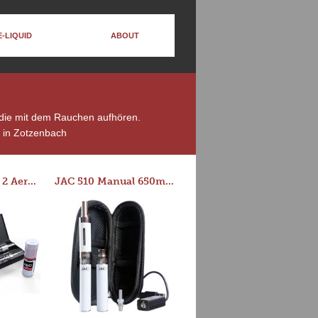
E-LIQUID
ABOUT
, die mit dem Rauchen aufhören.
 in Zotzenbach
Series-E Version 2 Aero Tank Starter Kit
JAC 510 Manual 650mAh Starter Kit