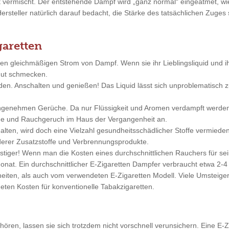
ft vermischt. Der entstehende Dampf wird „ganz normal“ eingeatmet, 
Hersteller natürlich darauf bedacht, die Stärke des tatsächlichen Zuge
garetten
nen gleichmäßigen Strom von Dampf. Wenn sie ihr Lieblingsliquid und 
 gut schmecken.
nden. Anschalten und genießen! Das Liquid lässt sich unproblematisc
angenehmen Gerüche. Da nur Flüssigkeit und Aromen verdampft werde
änge und Rauchgeruch im Haus der Vergangenheit an.
alten, wird doch eine Vielzahl gesundheitsschädlicher Stoffe vermieden
erer Zusatzstoffe und Verbrennungsprodukte.
nstiger! Wenn man die Kosten eines durchschnittlichen Rauchers für 
nat. Ein durchschnittlicher E-Zigaretten Dampfer verbraucht etwa 2-4 
ten, als auch vom verwendeten E-Zigaretten Modell. Viele Umsteiger 
eten Kosten für konventionelle Tabakzigaretten.
ren, lassen sie sich trotzdem nicht vorschnell verunsichern. Eine E-Zi