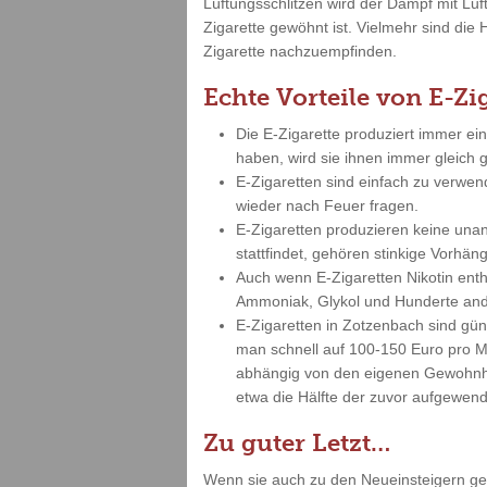
Lüftungsschlitzen wird der Dampf mit Lu
Zigarette gewöhnt ist. Vielmehr sind die 
Zigarette nachzuempfinden.
Echte Vorteile von E-Zi
Die E-Zigarette produziert immer ei
haben, wird sie ihnen immer gleich
E-Zigaretten sind einfach zu verwe
wieder nach Feuer fragen.
E-Zigaretten produzieren keine un
stattfindet, gehören stinkige Vorh
Auch wenn E-Zigaretten Nikotin enth
Ammoniak, Glykol und Hunderte and
E-Zigaretten in Zotzenbach sind gü
man schnell auf 100-150 Euro pro Mo
abhängig von den eigenen Gewohnhei
etwa die Hälfte der zuvor aufgewend
Zu guter Letzt…
Wenn sie auch zu den Neueinsteigern gehö