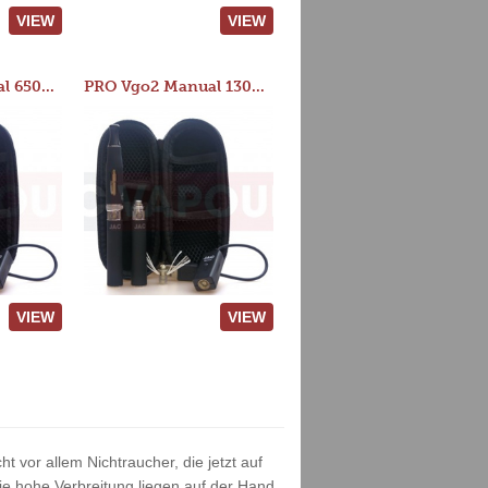
VIEW
VIEW
PRO Vgo2 Manual 650mAh Kit
PRO Vgo2 Manual 1300mAh Kit
VIEW
VIEW
t vor allem Nichtraucher, die jetzt auf
e hohe Verbreitung liegen auf der Hand.