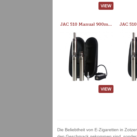
VIEW
JAC 510 Manual 900mAh Starter Kit
VIEW
Die Beliebtheit von E-Zigaretten in Zotze
den Geschmack gekommen sind, sondern v