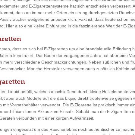
erdampfer und E-Zigarettensysteme hat sich entschieden verbessert. 
u kommt, dass an immer mehr Orten ein streng durchgesetztes Rauchve
 Passivraucher weitgehend unbedenklich. Fakt ist, dass heute schon m
. Hier also eine kleine Einführung in die faszinierende Welt der E-Ziga
retten
men, dass es sich bei E-Zigaretten um eine brandaktuelle Erfindung ha
 Jahren konstruiert. Der Boom der vergangenen Jahre hat aber eine Vie
ch mehr verschiedene Geschmacksrichtungen. Neben süßlichen und fr
 Geschmäcker. Manche Hersteller verwenden auch zusätzlich Koffein ode
garetten
en Liquid befüllt, welches anschließend durch kleine Heizelemente ver
gibt aber auch Modelle auf die das Liquid direkt tropfenweise gegeben
n mit Vorratsbehälter verwendet. Die E-Zigarette ist praktisch immer ei
mmer Lithium-Ionen-Akkus zum Einsatz. Sobald man die E-Zigaretten ein
eräten verbunden mit einer kurzen Aufwärmzeit.
tungen eingesetzt um das Raucherlebnis noch authentischer zu mache