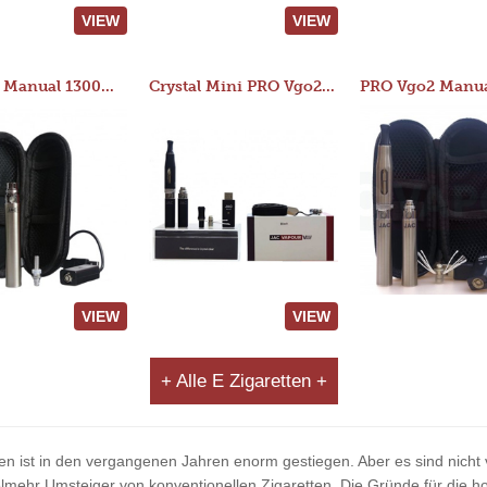
VIEW
VIEW
JAC 510 Manual 1300mAh Starter Kit
Crystal Mini PRO Vgo2 Manual 400mAh Kit
VIEW
VIEW
+ Alle E Zigaretten +
en ist in den vergangenen Jahren enorm gestiegen. Aber es sind nicht v
ehr Umsteiger von konventionellen Zigaretten. Die Gründe für die ho