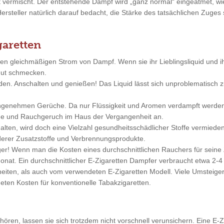
ft vermischt. Der entstehende Dampf wird „ganz normal“ eingeatmet, 
Hersteller natürlich darauf bedacht, die Stärke des tatsächlichen Zuge
garetten
nen gleichmäßigen Strom von Dampf. Wenn sie ihr Lieblingsliquid und 
 gut schmecken.
nden. Anschalten und genießen! Das Liquid lässt sich unproblematisc
angenehmen Gerüche. Da nur Flüssigkeit und Aromen verdampft werde
änge und Rauchgeruch im Haus der Vergangenheit an.
alten, wird doch eine Vielzahl gesundheitsschädlicher Stoffe vermieden
erer Zusatzstoffe und Verbrennungsprodukte.
iger! Wenn man die Kosten eines durchschnittlichen Rauchers für sei
nat. Ein durchschnittlicher E-Zigaretten Dampfer verbraucht etwa 2-4 
ten, als auch vom verwendeten E-Zigaretten Modell. Viele Umsteiger 
eten Kosten für konventionelle Tabakzigaretten.
ren, lassen sie sich trotzdem nicht vorschnell verunsichern. Eine E-Zi