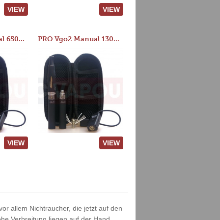
VIEW
VIEW
PRO Vgo2 Manual 650mAh Kit
PRO Vgo2 Manual 1300mAh Kit
VIEW
VIEW
or allem Nichtraucher, die jetzt auf den
he Verbreitung liegen auf der Hand.