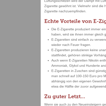
Lüftungsschlitzen wird der Dampf mit Lu
Zigarette gewöhnt ist. Vielmehr sind die 
Zigarette nachzuempfinden.
Echte Vorteile von E-Zi
Die E-Zigarette produziert immer ei
haben, wird sie ihnen immer gleich
E-Zigaretten sind einfach zu verwe
wieder nach Feuer fragen.
E-Zigaretten produzieren keine un
stattfindet, gehören stinkige Vorh
Auch wenn E-Zigaretten Nikotin enth
Ammoniak, Glykol und Hunderte and
E-Zigaretten in Zuschen sind günst
man schnell auf 100-150 Euro pro Mo
abhängig von den eigenen Gewohnhei
etwa die Hälfte der zuvor aufgewend
Zu guter Letzt…
Wenn sie auch zu den Neueinsteigern gehö