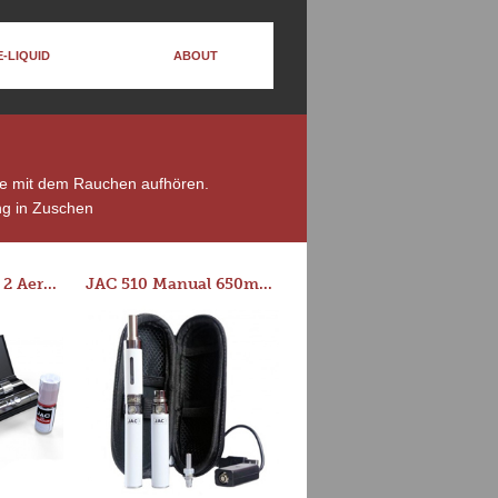
E-LIQUID
ABOUT
die mit dem Rauchen aufhören.
g in Zuschen
Series-E Version 2 Aero Tank Starter Kit
JAC 510 Manual 650mAh Starter Kit