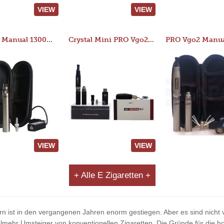
VIEW
VIEW
JAC 510 Manual 1300mAh Starter Kit
Crystal Mini PRO Vgo2 Manual 400mAh Kit
VIEW
VIEW
+ Alle E Zigaretten +
rn ist in den vergangenen Jahren enorm gestiegen. Aber es sind nicht v
ehr Umsteiger von konventionellen Zigaretten. Die Gründe für die ho