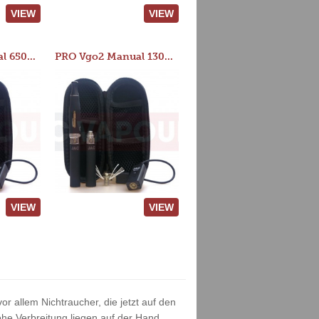
VIEW
VIEW
PRO Vgo2 Manual 650mAh Kit
PRO Vgo2 Manual 1300mAh Kit
VIEW
VIEW
or allem Nichtraucher, die jetzt auf den
he Verbreitung liegen auf der Hand.