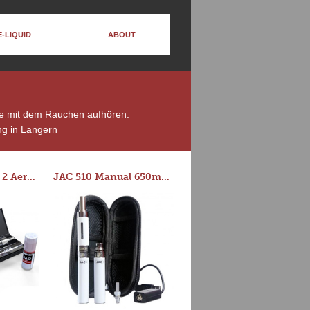
E-LIQUID
ABOUT
die mit dem Rauchen aufhören.
g in Langern
Series-E Version 2 Aero Tank Starter Kit
JAC 510 Manual 650mAh Starter Kit