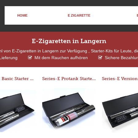
HOME
E ZIGARETTE
E-Zigaretten in Langern
 von E-Zigaretten in Langern zur Verfügung , Starter-Kits für Leute, 
Lieferung
Mit dem Rauchen aufhören
Sichere Bezahlun
Series-E Basic Starter Kit (No Tank)
Series-E Protank Starter Kit