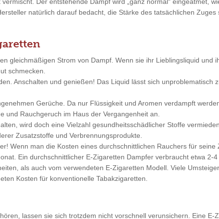
ft vermischt. Der entstehende Dampf wird „ganz normal“ eingeatmet, 
Hersteller natürlich darauf bedacht, die Stärke des tatsächlichen Zuge
garetten
nen gleichmäßigen Strom von Dampf. Wenn sie ihr Lieblingsliquid und 
 gut schmecken.
nden. Anschalten und genießen! Das Liquid lässt sich unproblematisc
angenehmen Gerüche. Da nur Flüssigkeit und Aromen verdampft werde
änge und Rauchgeruch im Haus der Vergangenheit an.
alten, wird doch eine Vielzahl gesundheitsschädlicher Stoffe vermieden
erer Zusatzstoffe und Verbrennungsprodukte.
iger! Wenn man die Kosten eines durchschnittlichen Rauchers für sei
nat. Ein durchschnittlicher E-Zigaretten Dampfer verbraucht etwa 2-4 
ten, als auch vom verwendeten E-Zigaretten Modell. Viele Umsteiger 
eten Kosten für konventionelle Tabakzigaretten.
ren, lassen sie sich trotzdem nicht vorschnell verunsichern. Eine E-Zi