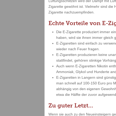
Lüftungsschlitzen wird der Dampf mit Lu
Zigarette gewöhnt ist. Vielmehr sind die 
Zigarette nachzuempfinden.
Echte Vorteile von E-Zi
Die E-Zigarette produziert immer ei
haben, wird sie ihnen immer gleich
E-Zigaretten sind einfach zu verwe
wieder nach Feuer fragen.
E-Zigaretten produzieren keine un
stattfindet, gehören stinkige Vorh
Auch wenn E-Zigaretten Nikotin enth
Ammoniak, Glykol und Hunderte and
E-Zigaretten in Langern sind günst
man schnell auf 100-150 Euro pro Mo
abhängig von den eigenen Gewohnhei
etwa die Hälfte der zuvor aufgewend
Zu guter Letzt…
Wenn sie auch zu den Neueinsteigern gehö