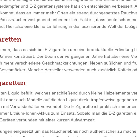
erdampfer und E-Zigarettensysteme hat sich entschieden verbessert. 
u kommt, dass an immer mehr Orten ein streng durchgesetztes Rauchve
 Passivraucher weitgehend unbedenklich. Fakt ist, dass heute schon m
. Hier also eine kleine Einführung in die faszinierende Welt der E-Ziga
retten
men, dass es sich bei E-Zigaretten um eine brandaktuelle Erfindung ha
 Jahren konstruiert. Der Boom der vergangenen Jahre hat aber eine Vie
ch mehr verschiedene Geschmacksrichtungen. Neben süßlichen und fr
 Geschmäcker. Manche Hersteller verwenden auch zusätzlich Koffein ode
garetten
en Liquid befüllt, welches anschließend durch kleine Heizelemente ver
gibt aber auch Modelle auf die das Liquid direkt tropfenweise gegeben
n mit Vorratsbehälter verwendet. Die E-Zigarette ist praktisch immer ei
mmer Lithium-Ionen-Akkus zum Einsatz. Sobald man die E-Zigaretten ein
eräten verbunden mit einer kurzen Aufwärmzeit.
tungen eingesetzt um das Raucherlebnis noch authentischer zu mache