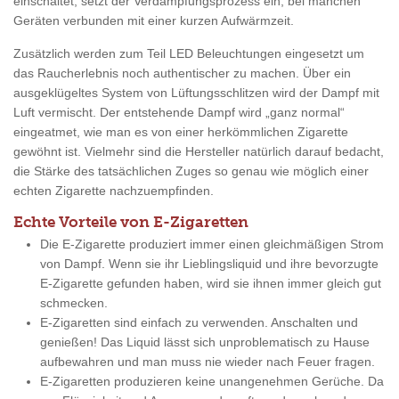
einschaltet, setzt der Verdampfungsprozess ein, bei manchen
Geräten verbunden mit einer kurzen Aufwärmzeit.
Zusätzlich werden zum Teil LED Beleuchtungen eingesetzt um
das Raucherlebnis noch authentischer zu machen. Über ein
ausgeklügeltes System von Lüftungsschlitzen wird der Dampf mit
Luft vermischt. Der entstehende Dampf wird „ganz normal“
eingeatmet, wie man es von einer herkömmlichen Zigarette
gewöhnt ist. Vielmehr sind die Hersteller natürlich darauf bedacht,
die Stärke des tatsächlichen Zuges so genau wie möglich einer
echten Zigarette nachzuempfinden.
Echte Vorteile von E-Zigaretten
Die E-Zigarette produziert immer einen gleichmäßigen Strom
von Dampf. Wenn sie ihr Lieblingsliquid und ihre bevorzugte
E-Zigarette gefunden haben, wird sie ihnen immer gleich gut
schmecken.
E-Zigaretten sind einfach zu verwenden. Anschalten und
genießen! Das Liquid lässt sich unproblematisch zu Hause
aufbewahren und man muss nie wieder nach Feuer fragen.
E-Zigaretten produzieren keine unangenehmen Gerüche. Da