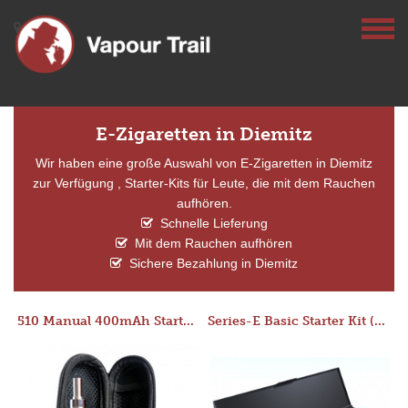
E-Zigaretten in Diemitz
Wir haben eine große Auswahl von E-Zigaretten in Diemitz
zur Verfügung , Starter-Kits für Leute, die mit dem Rauchen
aufhören.
Schnelle Lieferung
Mit dem Rauchen aufhören
Sichere Bezahlung in Diemitz
510 Manual 400mAh Starter Kit
Series-E Basic Starter Kit (No Tank)