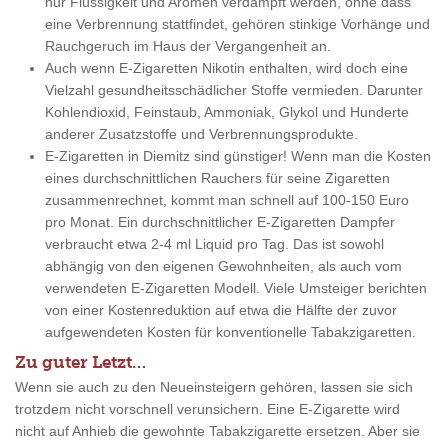
nur Flüssigkeit und Aromen verdampft werden, ohne dass
eine Verbrennung stattfindet, gehören stinkige Vorhänge und
Rauchgeruch im Haus der Vergangenheit an.
Auch wenn E-Zigaretten Nikotin enthalten, wird doch eine
Vielzahl gesundheitsschädlicher Stoffe vermieden. Darunter
Kohlendioxid, Feinstaub, Ammoniak, Glykol und Hunderte
anderer Zusatzstoffe und Verbrennungsprodukte.
E-Zigaretten in Diemitz sind günstiger! Wenn man die Kosten
eines durchschnittlichen Rauchers für seine Zigaretten
zusammenrechnet, kommt man schnell auf 100-150 Euro
pro Monat. Ein durchschnittlicher E-Zigaretten Dampfer
verbraucht etwa 2-4 ml Liquid pro Tag. Das ist sowohl
abhängig von den eigenen Gewohnheiten, als auch vom
verwendeten E-Zigaretten Modell. Viele Umsteiger berichten
von einer Kostenreduktion auf etwa die Hälfte der zuvor
aufgewendeten Kosten für konventionelle Tabakzigaretten.
Zu guter Letzt…
Wenn sie auch zu den Neueinsteigern gehören, lassen sie sich
trotzdem nicht vorschnell verunsichern. Eine E-Zigarette wird
nicht auf Anhieb die gewohnte Tabakzigarette ersetzen. Aber sie