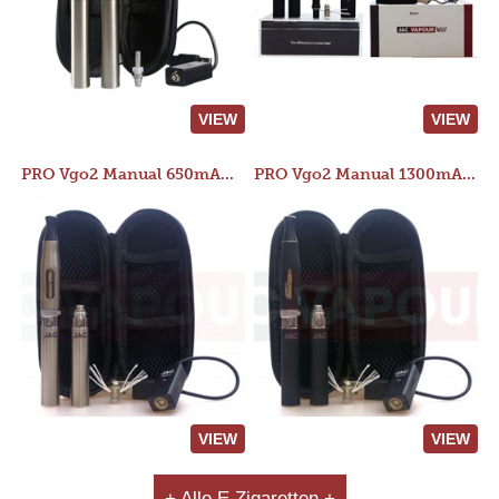
VIEW
VIEW
PRO Vgo2 Manual 650mAh Kit
PRO Vgo2 Manual 1300mAh Kit
VIEW
VIEW
+ Alle E Zigaretten +